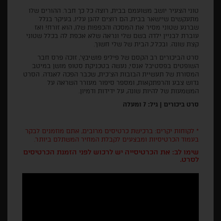
טוני הצעיר יושב משועמם בבית, רוצה כל כך חבר. ההורים שלו
מתעקשים שיישאר בבית, הם רוצים להגן עליו, בעיקר בגלל
שברגע שטוני מסיר את המסכה והכפפות שלו, הוא זורח! ואז
עוברת לבניין ילדה בשם שלי ונראה שלא אכפת לה בכלל שטוני
קצת שונה. ובכלל, הבית של שלי חשוך.
סרט הביכורים רב הקסם של פיליפ פושיבץ', זוכה פרס חבר
השופטים בפסטיבל אנסי, נעשה בטכניקת סטופ מושן במיטב
המסורת של תעשיית הבובות הצ'כית, שכבר הפכה לאגדה. הסרט
גדוש צבע והרפתקאות, ומספר סיפור מעורר השראה על
המשמעות של להיות שונה, על ידידות ודמיון.
סרט ביכורים | גיל: 7 ומעלה
* לקוחות יקרים: ברכישת כרטיסים מרובים, אתם מוזמנים לבקר
בעמוד הכרטיסיות ומבצעים לקבלת המחיר המשתלם ביותר.
שימו לב: את הכרטיסייה יש לרכוש לפני הזמנת הכרטיסים
לסרט.