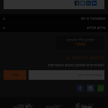
Facebook
Twitter
LinkedIn
Email
הפסטיבל ה-41
מידע וכלים
למידע כללי ותמיכה
*9300
הירשמו לניוזלטר
למצטרפים תוענק הטבת הצטרפות
נא
להזין
את
כתובת
האימייל
לקבלת
עקבו
עקבו
שלך
להרשמה
לקבלת
עידכונים
אחרינו
אחרינו
ניוזלטרים
מהאתר
בווצאפ
באינסטגרם
בפייסבוק