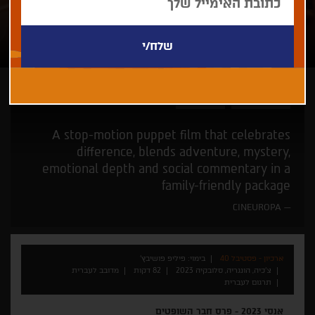
פיליפ פושיבץ'
זוכי פרסים
A stop-motion puppet film that celebrates
difference, blends adventure, mystery,
emotional depth and social commentary in a
family-friendly package
CINEUROPA
ארכיון - פסטיבל 40
בימוי: פיליפ פושיבץ'
צ'כיה, הונגריה, סלובקיה 2023
82 דקות
מדובב לעברית
תרגום לעברית
אנסי 2023 - פרס חבר השופטים