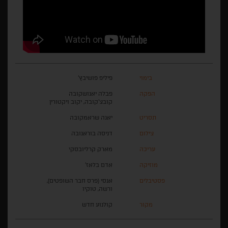
בימוי
פיליפ פושיבץ'
הפקה
פבלה יאנושקובה
קובצ'קובה, יקוב ויקטורין
תסריט
יאנה שראמקובה
צילום
דניסה בוראנובה
עריכה
מארק קרליובסקי
מוזיקה
אדם בלאז'
פסטיבלים
אנסי (פרס חבר השופטים),
ורשה, טוקיו
מקור
קולנוע חדש