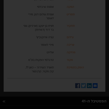
הפקה
אסנת טרבלסי
תסריט
אפרת שלום דנון, מירי
לאופר
תחקיר
חגית בן יעקב (ארכיון), שני
בר דוד (דמויות)
צילום
טניה איזקוביץ'
עריכה
מירי לאופר
מוזיקה
אליוט
מקור
טרבלסי הפקות בע"מ
הופק בתמיכת
תאגיד השידור – כאן 11,
קרן מקור, קרן גשר
Facebook
Twitter
LinkedIn
Email
הפסטיבל ה-41