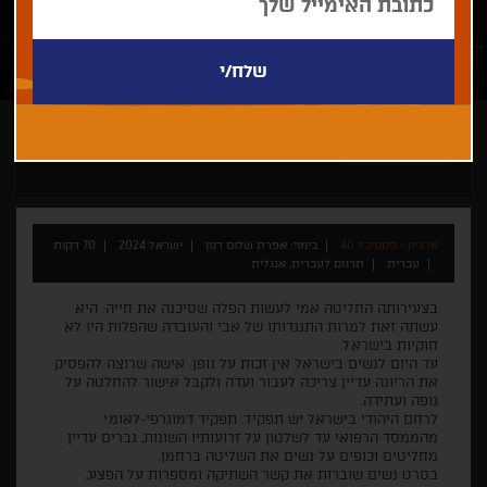
אפרת שלום דנון
ארכיון - פסטיבל 40
בימוי: אפרת שלום דנון
ישראל 2024
70 דקות
עברית
תרגום לעברית, אנגלית
בצעירותה החליטה אמי לעשות הפלה שסיכנה את חייה. היא
עשתה זאת למרות התנגדותו של אבי והעובדה שהפלות היו לא
חוקיות בישראל.
עד היום לנשים בישראל אין זכות על גופן. אישה שרוצה להפסיק
את הריונה עדיין צריכה לעבור ועדה ולקבל אישור להחלטה על
גופה ועתידה.
לרחם היהודי בישראל יש תפקיד. תפקיד דמוגרפי-לאומי.
מהממסד הרפואי עד לשלטון על זרועותיו השונות, גברים עדיין
מחליטים וכופים על נשים את השליטה ברחמן.
בסרט נשים שוברות את קשר השתיקה ומספרות על הפצע,