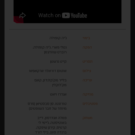
בימוי
ג'יה קופולה
הפקה
נטלי פארי, ג'יה קופולה,
רוברט שוורצמן
תסריט
קייט גרשטן
צילום
אוטום דוראלד ארקאפאו
עריכה
בלייר מק'קלנדון, קאם
מק'לוקלין
מוזיקה
אנדרו ויאט
פסטיבלים
טורונטו, סן סבסטיאן (פרס
מיוחד של חבר השופטים)
משחק
פמלה אנדרסון, דייב
באוטיסטה, ג'יימי לי
קרטיס, קירנן שיפקה,
ברנדה סונג, בילי לורד