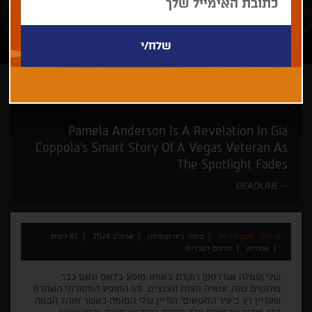
ג'יה קופולה
זוכי פרסים
קולנוע חדש של יוצרות
Pamela Anderson Is A Revelation In Gia
Coppola’s Smart Story Of A Vegas Veteran As
The Spotlight Fades
DEADLINE
ארכיון - פסטיבל 40
בימוי: ג'יה קופולה
ארה"ב 2024
85 דקות
אנגלית
תרגום לעברית
שלי (פמלה אנדרסון) רוקדת באותו מופע בלאס וגאס כבר
שלושים שנה, עטויה נוצות ונצנצים. זהו המופע המסורתי האחרון
שעדיין רץ ב'עיר החטאים' ועדיין שלי המומה כאשר מנהל הבמה