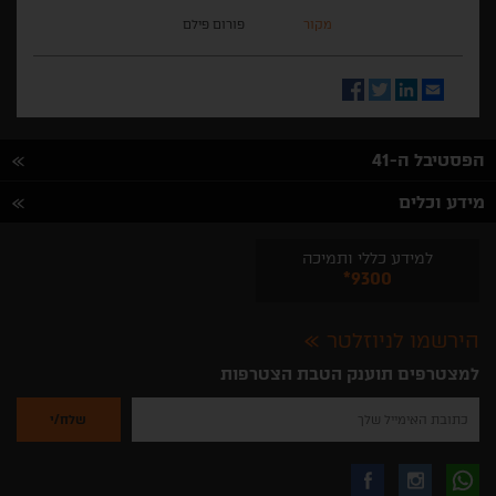
מקור
פורום פילם
Facebook
Twitter
LinkedIn
Email
הפסטיבל ה-41
מידע וכלים
למידע כללי ותמיכה
*9300
הירשמו לניוזלטר
למצטרפים תוענק הטבת הצטרפות
נא
להזין
את
כתובת
האימייל
לקבלת
עקבו
עקבו
שלך