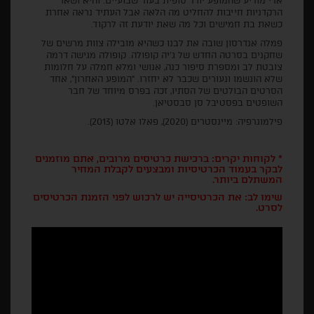
אדי מודיע שהמופע יורד סופית בעוד שבועיים. והיא ושאר
הרקדניות חייבות להחליט מה הלאה אבל העתיד נראה אחרת
כשאת בת חמישים וכל מה שאת יודעת זה לרקוד.
פמלה אנדרסון שובה את לבנו כשהיא מובילה צוות מרשים של
שחקנים בסרטה החדש של ג'יה קופולה. קופולה מגישה דרמה
צובטת לב ומספרת סיפור כנה, אנושי ומלא חמלה על חלומות
שלא הוגשמו ונעורים שכבר לא יחזרו. "המופע האחרון", אחד
הסרטים הבולטים של הסתיו, זכה בפרס מיוחד של חבר
השופטים בפסטיבל סן סבסטיאן.
פילמוגרפיה: מיינסטרים (2020), פאלו אלטו (2013).
* לקוחות יקרים: ברכישת כרטיסים מרובים, אתם מוזמנים
לבקר בעמוד הכרטיסיות ומבצעים לקבלת המחיר
המשתלם ביותר.
שימו לב: את הכרטיסייה יש לרכוש לפני הזמנת הכרטיסים
לסרט.