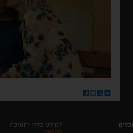
Facebook
Twitter
LinkedIn
Email
כלים
למידע כללי ותמיכה
*9300