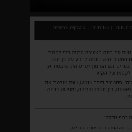
2018
123 דקות
איטלקית, צרפתית
ה לשם עם בתה הצעירה סיליה כדי לבלות
המסור. היא קוותה להגיע עם בן זוגה
ריס. וגם המימון לסרט אינו מובטח. אן
קסמו של הקיץ.
הבמאית והשחקנית ולריה ברוני-טדסקי ("טירה באיטליה", פסטיבל חיפה 2013), שגם מגלמת את
אמנות, בין זוגיות ופרידה, ומגישה דרמה
יה.
ה ברוני-טדסקי
נדרה הנוכסברג, פטריק סובלמן