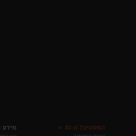
הפסטיבל ה-41
מידע ו
אודות הפסטיבל
צרו קשר