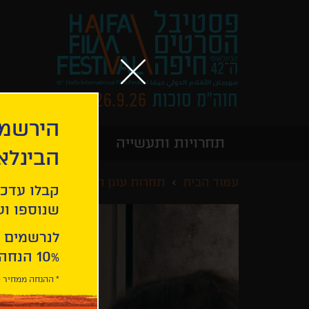
הירשמו
תחרויות ותעשייה
מידע כללי
הבינלא
עמוד הבית
תחרות עוגן הזהב
בית הקיץ
קבלו עדכו
שנוספו ועו
לנרשמים 
10% הנחה ברכישת 2 כרטיסים לסרטי הפסטיבל .
* ההנחה ממחיר כ