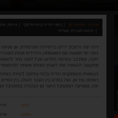
ארכיון - פסטיבל 34
בימוי: ולריה ברוני-טדסקי
צרפת, איטליה 
תרגום לעברית, אנגלית
וילה יפה ורחבת ידיים בריוויירה הצרפתית. אן מגיע
כמה ימי חופשה עם המשפחה, הידידים וצוות העובדים 
לוקה, שמככב בסרטה החדש, אבל לוקה בחר להשאר בפ
מתקשה להשאיר את דאגות העולם מאחור ולהתמסר ל
דמותה של אן, נעה בסרט בין העבר להווה, בין החיים ל
יפה, שמגיעה לפסטיבל הישר מן הבכורה בפסטיבל ונצ
בימוי
ולרי
הפקה
אלכס