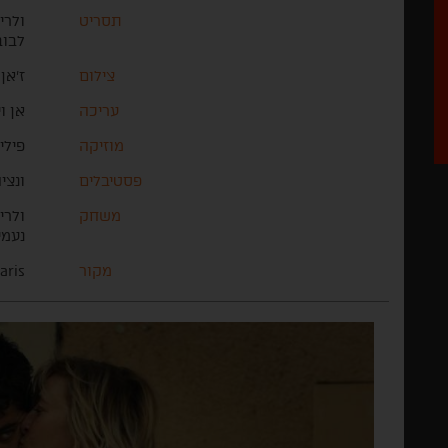
תסריט
ולרי
לבוב
צילום
ז'אן
עריכה
אן וי
מוזיקה
פילי
פסטיבלים
ונצי
משחק
ולריה
נעמי
מקור
aris