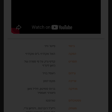
בימוי
פיטר וויר
הפקה
האל מקלרוי, ג'ים מקלרוי
תסריט
קליף גרין, על פי ספרה של
ג'ואן לינדזי
צילום
ראסל בויד
עריכה
מקס למון
מוזיקה
ברוס סמיטון, חליל פאן:
גיאורגי זאמפיר
פסטיבלים
טורונטו
משחק
רייצ'ל רוברטס , ויוויאן גריי,