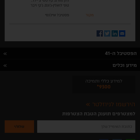
הלן מורס, קירסטי צ'יילד,
טוני לואלין-ג'ונס, ג'קי ויבר
מקור
פסטיבל אייג'נסי
Facebook
Twitter
LinkedIn
Email
הפסטיבל ה-41
מידע וכלים
למידע כללי ותמיכה
*9300
הירשמו לניוזלטר
למצטרפים תוענק הטבת הצטרפות
נא
להזין
את
כתובת
האימייל