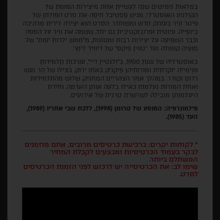
במלאות חמישים שנה לעשיית אחת מיצירות המופת של
הקולנוע האוסטרלי, מגיש פסטיבל חיפה את סרט הפולחן של
פיטר וויר בעותק חדש ומשוחזר. הסרט הוא יצירה לירית מרהיבה
ביופייה, פיוטית ופרובוקטיבית גם יחד, ששמה את וויר על המפה
וכבר השפיעה על יצירות רבות ומגוונות, מ"חמש ילדות יפות" של
סופיה קופולה ועד "טווין פיקס" של דיוויד לינץ'.
באוסטרליה של שנת 1900, ב"ולנטיין דיי", עורכות תלמידות
פנימייה יוקרתית ומורותיהן פיקניק באחו ירוק, בצילו של הר געש
רדום וקודר. במהלך אחר הצהריים המחניק, שלוש מהתלמידות
ואחת המורות נעלמות כאילו בלעה אותן האדמה, וחידת
היעלמותן מובילה לשרשרת טרגית של אירועים.
פילמוגרפיה: המופע של טרומן (1998), ללכת שבי אחריו (1989),
העד (1985).
* לקוחות יקרים: ברכישת כרטיסים מרובים, אתם מוזמנים
לבקר בעמוד הכרטיסיות ומבצעים לקבלת המחיר
המשתלם ביותר.
שימו לב: את הכרטיסייה יש לרכוש לפני הזמנת הכרטיסים
לסרט.