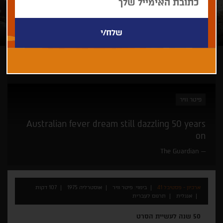
ארכיון - פסטיבל 41
פיטר וויר
Australian fever dream still dazzling 50 years
on
The Guardian
ארכיון - פסטיבל 41
בימוי: פיטר וויר
אוסטרליה 1975
107 דקות
אנגלית
תרגום לעברית
50 שנה לעשיית הסרט