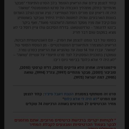
קלוד לנצמן צילם את הריאיון העומד בלב הסרט התיעודי "מבקר
מהחיים" כחלק מתהליך העבודה על סרטו המונומנטלי "שואה".
היה זה ריאיון עם מוריס רוסל השווייצרי, נציג ארגון הצלב האדום
בשנות הארבעים, שהיה למעשה התייר היחיד שביקר באושוויץ,
שם קיבל את פניו מפקד המחנה ה"אלגנטי מאוד", ואף ביקר
ב"גטו לדוגמה" - טרזינשטאט. בדו"ח הסיכום שלו ציין רוסל כי לא
מצא במקום שום דבר חריג.
בסופו של דבר שמט לנצמן את הפרק - עם האנטישמיות הבוטה,
הריאיון המצמרר והתיאורים הנונשלנטיים - מן הנוסח הסופי של
"שואה". עברו עוד 14 שנה עד שהוציא את הריאיון כסרט נפרד,
שמוקרן בתוכנית הפסטיבל לצד סרט תיעודי על עשיית "שואה" –
"לא היה לי אלא כלום" בבימוי גיום ריבו.
פילמוגרפיה: אחרון הלא צדיקים (2013), דו"ח קרסקי (2010),
סוביבור (2001), מבקר מהחיים (1997), צה"ל (1994), שואה
(1985), למה ישראל (1973).
סרט זה משתתף במסגרת
הטבת דאבל פיצ'ר
: קלוד לנצמן
עם הסרט "
לא היה לי אלא כלום
"
מחיר הכרטיסים ל2 הסרטים באותה הרכישה 74 שקלים
* לקוחות יקרים: ברכישת כרטיסים מרובים, אתם מוזמנים
לבקר בעמוד הכרטיסיות ומבצעים לקבלת המחיר
המשתלם ביותר.