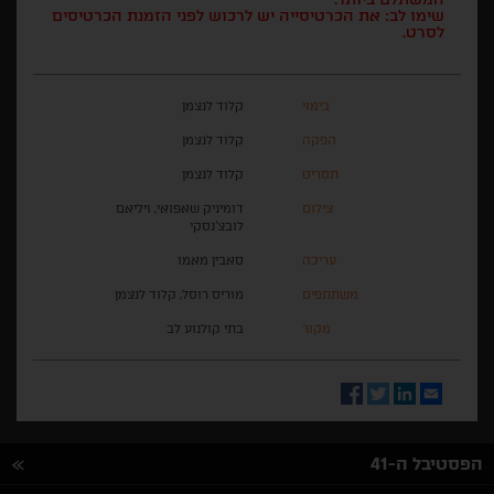
שימו לב: את הכרטיסייה יש לרכוש לפני הזמנת הכרטיסים
לסרט.
בימוי
קלוד לנצמן
הפקה
קלוד לנצמן
תסריט
קלוד לנצמן
צילום
דומיניק שאפואי, ויליאם
לובצ'נסקי
עריכה
סאבין מאמו
משתתפים
מוריס רוסל, קלוד לנצמן
מקור
בתי קולנוע לב
Facebook
Twitter
LinkedIn
Email
הפסטיבל ה-41