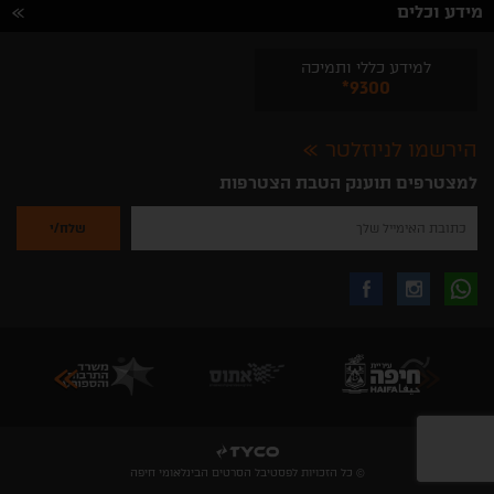
מידע וכלים
למידע כללי ותמיכה
*9300
הירשמו לניוזלטר
למצטרפים תוענק הטבת הצטרפות
נא
להזין
את
כתובת
האימייל
לקבלת
עקבו
עקבו
שלך
להרשמה
לקבלת
עידכונים
אחרינו
אחרינו
ניוזלטרים
מהאתר
בווצאפ
באינסטגרם
בפייסבוק
© כל הזכויות לפסטיבל הסרטים הבינלאומי חיפה