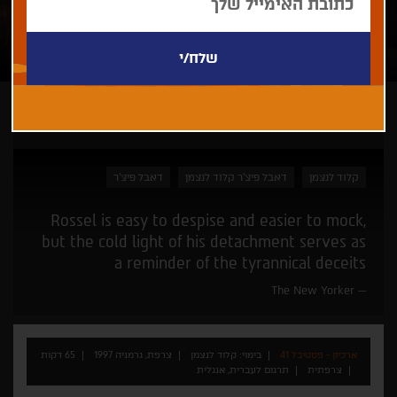
ארכיון - פסטיבל 41
קלוד לנצמן
דאבל פיצ'ר קלוד לנצמן
דאבל פיצ'ר
Rossel is easy to despise and easier to mock,
but the cold light of his detachment serves as
a reminder of the tyrannical deceits
The New Yorker
ארכיון - פסטיבל 41
בימוי: קלוד לנצמן
צרפת, גרמניה 1997
65 דקות
צרפתית
תרגום לעברית, אנגלית