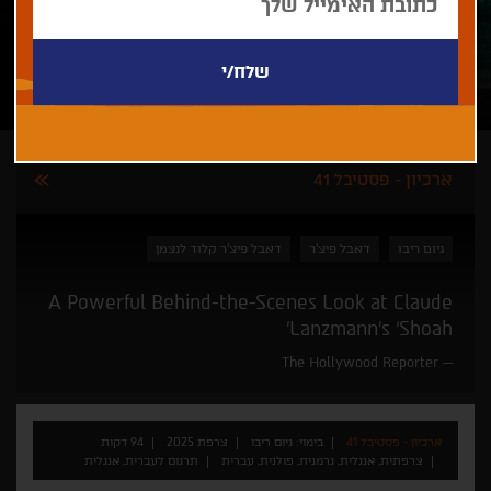
ארכיון - פסטיבל 41
גיום ריבו
דאבל פיצ'ר
דאבל פיצ'ר קלוד לנצמן
A Powerful Behind-the-Scenes Look at Claude
Lanzmann’s ‘Shoah’
The Hollywood Reporter
ארכיון - פסטיבל 41
בימוי: גיום ריבו
צרפת 2025
94 דקות
צרפתית, אנגלית, גרמנית, פולנית, עברית
תרגום לעברית, אנגלית