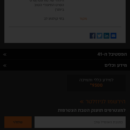
היהודי של טורונטו (פרס
הסרט התיעודי הטוב
ביותר)
מקור
בתי קולנוע לב
Facebook
Twitter
LinkedIn
Email
הפסטיבל ה-41
מידע וכלים
למידע כללי ותמיכה
*9300
הירשמו לניוזלטר
למצטרפים תוענק הטבת הצטרפות
נא
להזין
את