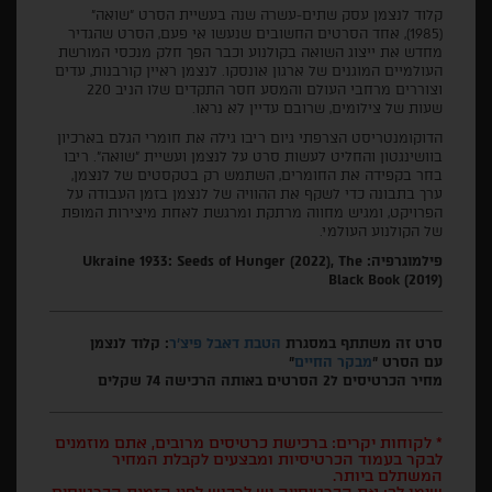
קלוד לנצמן עסק שתים-עשרה שנה בעשיית הסרט "שואה"
(1985), אחד הסרטים החשובים שנעשו אי פעם, הסרט שהגדיר
מחדש את ייצוג השואה בקולנוע וכבר הפך חלק מנכסי המורשת
העולמיים המוגנים של ארגון אונסקו. לנצמן ראיין קורבנות, עדים
וצוררים מרחבי העולם והמסע חסר התקדים שלו הניב 220
שעות של צילומים, שרובם עדיין לא נראו.
הדוקומנטריסט הצרפתי גיום ריבו גילה את חומרי הגלם בארכיון
בוושינגטון והחליט לעשות סרט על לנצמן ועשיית "שואה". ריבו
בחר בקפידה את החומרים, השתמש רק בטקסטים של לנצמן,
ערך בתבונה כדי לשקף את ההוויה של לנצמן בזמן העבודה על
הפרויקט, ומגיש מחווה מרתקת ומרגשת לאחת מיצירות המופת
של הקולנוע העולמי.
פילמוגרפיה: Ukraine 1933: Seeds of Hunger (2022), The
Black Book (2019)
סרט זה משתתף במסגרת
הטבת דאבל פיצ'ר
: קלוד לנצמן
עם הסרט "
מבקר החיים
"
מחיר הכרטיסים ל2 הסרטים באותה הרכישה 74 שקלים
* לקוחות יקרים: ברכישת כרטיסים מרובים, אתם מוזמנים
לבקר בעמוד הכרטיסיות ומבצעים לקבלת המחיר
המשתלם ביותר.