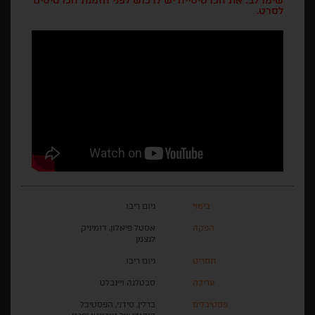
שימו לב: את הכרטיסייה יש לרכוש לפני הזמנת הכרטיסים
לסרט.
בימוי
גיום ריבו
הפקה
אסטל פיאלון, דומיניק
לנצמן
תסריט
גיום ריבו
עריכה
סבטלנה ויינבלט
פסטיבלים
ברלין, סידני, הפסטיבל