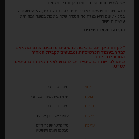
אפילפסיה ובתרופות - ומרחיקים בין השתיים.
סנא נשברת ויוצאת למסע ניסיון להיכנס לסוריה, לארץ שעזבה
בגיל 17. שם היא מגלה מה הנכדה שלה באמת בקשה ומה היא
עצמה חיפשה.
הקרנה במעמד היוצרים
* לקוחות יקרים: ברכישת כרטיסים מרובים, אתם מוזמנים
לבקר בעמוד הכרטיסיות ומבצעים לקבלת המחיר
המשתלם ביותר.
שימו לב: את הכרטיסייה יש לרכוש לפני הזמנת הכרטיסים
לסרט.
בימוי
מיה חטב חזז
הפקה
איתי תמיר, מיה חטב חזז
תסריט
מיה חטב חזז
צילום
עומרי אלוני, רן אביעד
עריכה
טלי אלטר שנקר, חיים
טבקמן ויונתן ויינשטיין