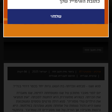
ארכיון - פסטיבל 41
מיה חטב חזז
ארכיון - פסטיבל 41
בימוי: מיה חטב חזז
ישראל 2025
86 דקות
ערבית, עברית
תרגום לעברית, אנגלית
סנא ואָּנוּ - סבתא ונכדתה בת השש, גרות יחד בכפר דרוזי בגליל.
יום לפני מעבר מתוכנן של אָּנוּ ומשפחתה לחיפה, אָּנוּ מאבדת
את הכרתה. כשהיא מתעוררת, היא לוחשת לסבתה: ״את תמצאי
את הילדים שלי מסוריה״. סנא דולה פרטים נוספים ומשוכנעת
שאָּנוּ היא גלגול נשמות של אחותה מוּנָא, שנהרגה במלחמה. היא
נרגשת מהגילוי, אך הוריה של אָּנוּ מסבירים לה שמדובר בהתקפי