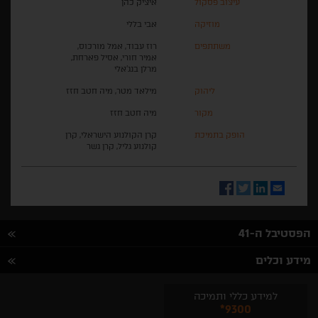
עיצוב פסקול
איציק כהן
מוזיקה
אבי בללי
משתתפים
רוז עבוד, אמל מורכוס,
אמיר חורי, אסיל פארחת,
מרלן בנג׳אלי
ליהוק
מילאד מטר, מיה חטב חזז
מקור
מיה חטב חזז
הופק בתמיכת
קרן הקולנוע הישראלי, קרן
קולנוע גליל, קרן גשר
Facebook
Twitter
LinkedIn
Email
הפסטיבל ה-41
מידע וכלים
למידע כללי ותמיכה
*9300