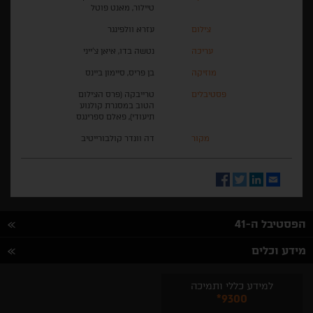
טיילור, מאנט פוטל
צילום
עזרא וולפינגר
עריכה
נטשה בדו, איאן צ'ייני
מוזיקה
בן פריס, סיימון ביינס
פסטיבלים
טרייבקה (פרס הצילום
הטוב במסגרת קולנוע
תיעודי), פאלם ספרינגס
מקור
דה וונדר קולבורייטיב
Facebook
Twitter
LinkedIn
Email
הפסטיבל ה-41
מידע וכלים
למידע כללי ותמיכה
*9300