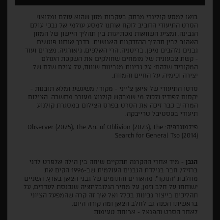
בואו למסע קולינרי מרתק בעקבות מזון שהוא עולם ומלואו!
הסרט התיעודי החביב לוקח אותנו למסע עולמי אל נבכי עולם
הגבינה, ומציע השוואות מפתיעות בין תהליך היישון של המזון
האהוב לבין תהליך ההזדקנות האנושית. בדרך אנחנו פוגשים
גבנים נלהבים מיפן, בריטניה, הרי האלפים, גיאורגיה, מצרים ועוד
- קשת צבעונית של מומחים שחולקים את השקפת העולם
המקורית שלהם: על גבינות מגבינות שונות, על עולם שלם של
יצירה וכימיה, על החיים והמוות.
סרטו התיעודי של איאן צ'ייני - מקורי, משעשע ומלא תובנות -
יקסום לפודיז ולכול מי שמבקש קולנוע מעורר מחשבה. הצילום
המרהיב כבר זיכה את הסרט בפרס הצילום במסגרת קולנוע
תיעודי בפסטיבל טרייבקה.
פילמוגרפיה: Observer (2025), The Arc of Oblivion (2023), The
Search for General Tso (2014)
הגבן
- מיד אחרי ההקרנה תתקיים שיחה בין הילה אלפרט לדני
ברזילי, חבר בגילדת הגבנים העולמית שב-1996 הקים את
מחלבת "הנוקד", מהאורים והתומים של גבני הצאן בארץ. השניים
ישוחחו על חלב וזמן, על מחיר הגלובליזציה שנכנסת לעדרים, על
תהליכים בייצור גבינות בכלל ואל איך זה קרה שהמפעל הציוני
בראשיתו הפנה גב לחלב הצאן ומה קורה היום.
לאחר הסרט והפנאל - ארוחת טעימות