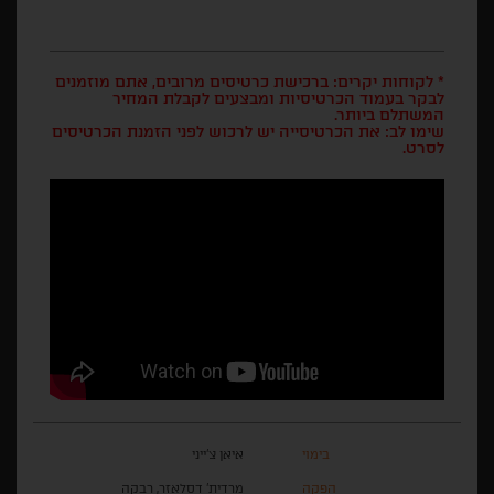
* לקוחות יקרים: ברכישת כרטיסים מרובים, אתם מוזמנים
לבקר בעמוד הכרטיסיות ומבצעים לקבלת המחיר
המשתלם ביותר.
שימו לב: את הכרטיסייה יש לרכוש לפני הזמנת הכרטיסים
לסרט.
בימוי
איאן צ'ייני
הפקה
מרדית' דסלאזר, רבקה