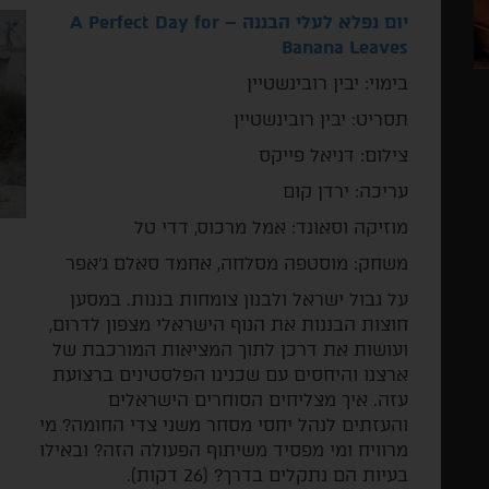
יום נפלא לעלי הבננה –
A Perfect Day for
Banana Leaves
­בימוי: יבין רובינשטיין
תסריט: יבין רובינשטיין
צילום: דניאל פייקס
עריכה: ירדן קום
מוזיקה וסאונד: אמל מרכוס, דדי טל
משחק: מוסטפה מסלחה, אחמד סאלם ג'אפר
על גבול ישראל ולבנון צומחות בננות. במסען
חוצות הבננות את הנוף הישראלי מצפון לדרום,
ועושות את דרכן לתוך המציאות המורכבת של
ארצנו והיחסים עם שכנינו הפלסטינים ברצועת
עזה. איך מצליחים הסוחרים הישראלים
והעזתים לנהל יחסי מסחר משני צדי החומה? מי
מרוויח ומי מפסיד משיתוף הפעולה הזה? ובאילו
בעיות הם נתקלים בדרך? (26 דקות).