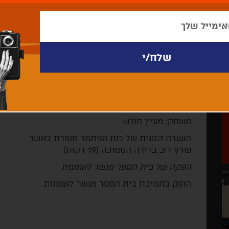
יום חול –
Another Day
­בימוי: דניאל פייקס
תסריט: דניאל פייקס
צילום: אהוד איתן
עריכה: שי לוי
סאונד: יובל בר און
משחק: מעיין חורש
השגרה הזוגית של רות ואיתמר מופרת כאשר
פורץ ריב בדירה הסמוכה (19 דקות).
הפקה של בית הספר מנשר לאומנות
הופק בתמיכת בית הספר מנשר לאומנות.