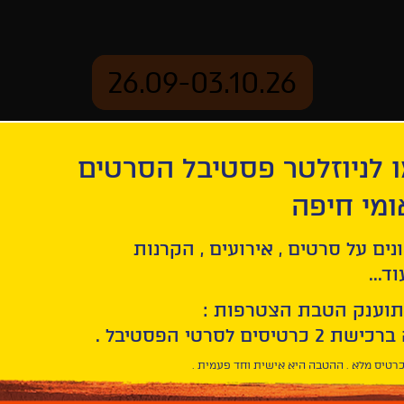
26.09-03.10.26
 לניוזלטר פסטיבל הסרטים
ארכיון
ומי חיפה
ר 4
נים על סרטים , אירועים , הקרנות
תכנית מספר 4 |
ד...
ELI SHORT FILM COMPETI
תוענק הטבת הצטרפות :
רטיס מלא . ההטבה היא אישית וחד פעמית .