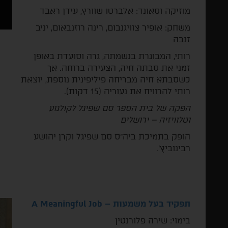
מוזיקה וסאונד: אלברטו שוורץ, עידן ראבד
משחק: אופיר צוויגנבום, רינה רוזנבאום, יניב
זנבה
רותי, המבוגרת בנשמתה, גרה וסועדת באופן
זמני את סבתה חיה, הצעירה ברוחה. אך
כשסבתא חיה מבריחה פיליפינית נוספת, יוצאת
רותי להרוויח את נעוריה (15 דקות).
הפקה של בית הספר סם שפיגל לקולנוע
וטלוויזיה – ירושלים
הופק בתמיכת ביה"ס סם שפיגל וקרן יהושע
רבינוביץ'.
תפקיד בעל משמעות –
A Meaningful Job
­בימוי: שירה פלורנטין