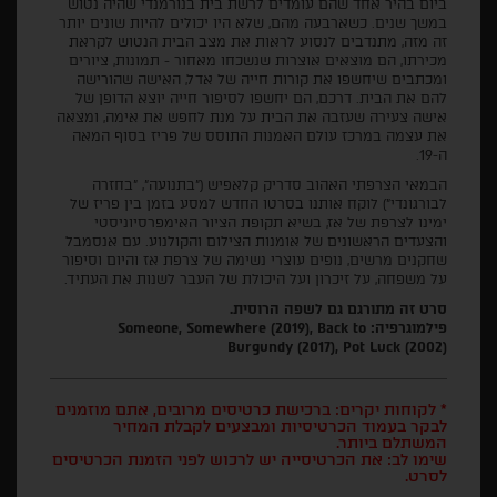
ביום בהיר אחד שהם עומדים לרשת בית בנורמנדי שהיה נטוש
במשך שנים. כשארבעה מהם, שלא היו יכולים להיות שונים יותר
זה מזה, מתנדבים לנסוע לראות את מצב הבית הנטוש לקראת
מכירתו, הם מוצאים אוצרות שנשכחו מאחור - תמונות, ציורים
ומכתבים שיחשפו את קורות חייה של אדל, האישה שהורישה
להם את הבית. דרכם, הם יחשפו לסיפור חייה יוצא הדופן של
אישה צעירה שעזבה את הבית על מנת לחפש את אימה, ומצאה
את עצמה במרכז עולם האמנות התוסס של פריז בסוף המאה
ה-19.
הבמאי הצרפתי האהוב סדריק קלאפיש ("בתנועה", "בחזרה
לבורגונדי") לוקח אותנו בסרטו החדש למסע בזמן בין פריז של
ימינו לצרפת של אז, בשיא תקופת הציור האימפרסיוניסטי
והצעדים הראשונים של אומנות הצילום והקולנוע. עם אנסמבל
שחקנים מרשים, נופים עוצרי נשימה של צרפת אז והיום וסיפור
על משפחה, על זיכרון ועל היכולת של העבר לשנות את העתיד.
סרט זה מתורגם גם לשפה הרוסית.
פילמוגרפיה: Someone, Somewhere (2019), Back to
Burgundy (2017), Pot Luck (2002)
* לקוחות יקרים: ברכישת כרטיסים מרובים, אתם מוזמנים
לבקר בעמוד הכרטיסיות ומבצעים לקבלת המחיר
המשתלם ביותר.
שימו לב: את הכרטיסייה יש לרכוש לפני הזמנת הכרטיסים
לסרט.