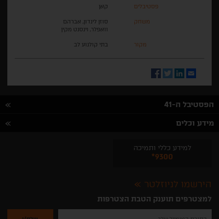
פסטיבלים
קאן
משחק
סוזן לינדון, אברהם
וואפלר, וינסנט מקין
מקור
בתי קולנוע לב
Facebook
Twitter
LinkedIn
Email
הפסטיבל ה-41
מידע וכלים
למידע כללי ותמיכה
*9300
הירשמו לניוזלטר
למצטרפים תוענק הטבת הצטרפות
נא
להזין