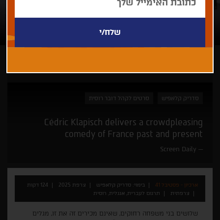
ארכיון - פסטיבל 41
סדריק קלאפיש
סרטים לקהל דובר רוסית
Cédric Klapisch delivers a crowdpleasing
comedy of France past and present
Screen Daily
ארכיון - פסטיבל 41
בימוי: סדריק קלאפיש
צרפת 2025
124 דקות
צרפתית
תרגום לעברית, אנגלית, רוסית
שלושים בני משפחה רחוקים, שאינם מכירים זה את זו, מגלים