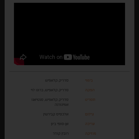
בימוי
סדריק קלאפיש
הפקה
סדריק קלאפיש, ברונו לוי
תסריט
סדריק קלאפיש, סנטיאגו
אמיגורנה
צילום
אלכסיס קבירשין
עריכה
אן-סופי ביון
מוזיקה
רובין קודר