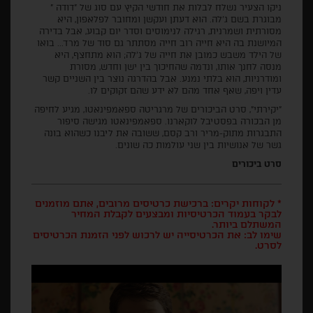
ניקו הצעיר נשלח לבלות את חודשי הקיץ עם סוג של "דודה "
מבוגרת בשם ג'לה. הוא דעתן ועקשן ומחובר לפלאפון, היא
מסורתית ושמרנית, רגילה לנימוסים וסדר יום קבוע, אבל בדירה
המיושנת בה היא חייה רוב חייה מסתתר גם סוד של מרד... בואו
של הילד משבש כמובן את חייה של ג'לה; הוא מתחצף, היא
מנסה לחנך אותו, ונדמה שהחיכוך בין ישן וחדש, מסורת
ומודרניות, הוא בלתי נמנע. אבל בהדרגה נוצר בין השניים קשר
עדין ויפה, שאף אחד מהם לא ידע שהם זקוקים לו.
"יקירתי", סרט הביכורים של מרגריטה ספאמפינאטו, מגיע לחיפה
מן הבכורה בפסטיבל לוקארנו. ספאמפינאטו מגישה סיפור
התבגרות מתוק-מריר ורב קסם, ששובה את ליבנו כשהוא בונה
גשר של אנושיות בין שני עולמות כה שונים.
סרט ביכורים
* לקוחות יקרים: ברכישת כרטיסים מרובים, אתם מוזמנים
לבקר בעמוד הכרטיסיות ומבצעים לקבלת המחיר
המשתלם ביותר.
שימו לב: את הכרטיסייה יש לרכוש לפני הזמנת הכרטיסים
לסרט.