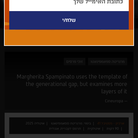
ארכיון - פסטיבל 41
מרגריטה ספאמפינאטו
זוכי פרסים
Margherita Spampinato uses the template of
the generational gap, but examines more
layers of it
Cineuropa
ארכיון - פסטיבל 41
בימוי: מרגריטה ספאמפינאטו
איטליה 2025
90 דקות
איטלקית
תרגום לעברית, אנגלית