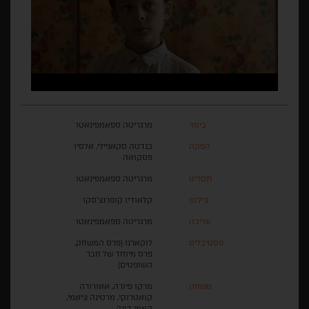
בימוי
מרגריטה ספאמפינאטו
הפקה
בנדטה סקאניילי, אלסיו
פסקואה
תסריט
מרגריטה ספאמפינאטו
צילום
קלאודיו קופרנצ'סקו
עריכה
מרגריטה ספאמפינאטו
פסטיבלים
לוקארנו (פרס המשחק,
פרס מיוחד של חבר
השופטים)
משחק
מרקו פיורה, אאורורה
קואטרוקי, מרטינה ציאמי,
קאמי דוגה