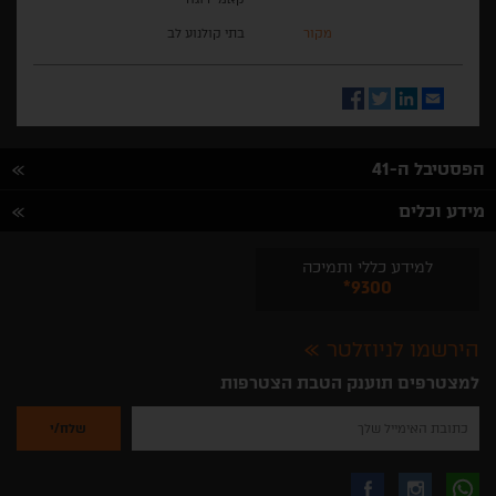
מקור
בתי קולנוע לב
Facebook
Twitter
LinkedIn
Email
הפסטיבל ה-41
מידע וכלים
למידע כללי ותמיכה
*9300
הירשמו לניוזלטר
למצטרפים תוענק הטבת הצטרפות
נא
להזין
את
כתובת
האימייל
לקבלת
עקבו
עקבו
שלך