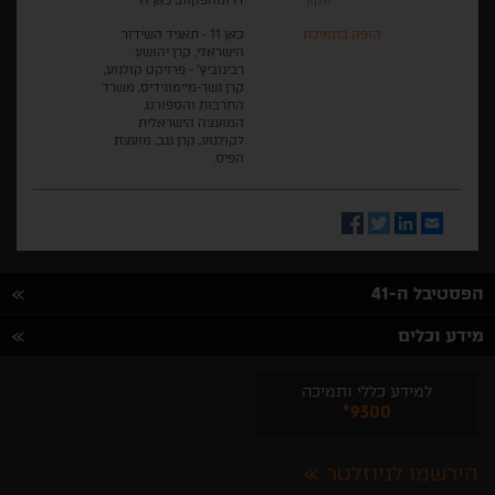
הופק בתמיכת
כאן 11 - תאגיד השידור
הישראלי, קרן יהושע
רבינוביץ׳ - פרויקט קולנוע,
קרן גשר-מיימונידיס, משרד
התרבות והספורט,
המועצה הישראלית
לקולנוע, קרן נגב, מועצת
הפיס.
Facebook
Twitter
LinkedIn
Email
הפסטיבל ה-41
מידע וכלים
למידע כללי ותמיכה
*9300
הירשמו לניוזלטר