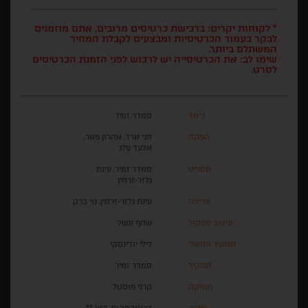
* לקוחות יקרים: ברכישת כרטיסים מרובים, אתם מוזמנים
לבקר בעמוד הכרטיסיות ומבצעים לקבלת המחיר
המשתלם ביותר.
שימו לב: את הכרטיסייה יש לרכוש לפני הזמנת הכרטיסים
לסרט.
בימוי
סמדר זמיר
הפקה
חגי ארד, אהרון פאר,
אלעד פלג
תסריט
סמדר זמיר, עינת
גלזר-זרחין
עריכה
עינת גלזר-זרחין, נוי ברק
עיצוב פסקול
שחף וגשל
תחקיר ויזואלי
לילי יודינסקי
תחקיר
סמדר זמיר
מוזיקה
קרני פוסטל
מקור
דרומהפקות, כאן 11