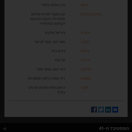
בימוי
נדב שלמה גלעדי
הופק בתמיכת
קרן מקור לסרטי קולנוע
וטלוויזיה והקרן החדשה
לקולנוע וטלוויזיה
תסריט
צוריאל מלכיור
הפקה
סער יוגב, נעמי לב-ארי
צילום
גיורא ביח
עריכה
טל קלר
מוזיקה
רוני רשף, שחף וגשל
משחק
דוד שאול, ג'לאל מסארווה
מקור
בלאק שיפ הפקות סרטים
בע"מ
Facebook
Twitter
LinkedIn
Email
הפסטיבל ה-41