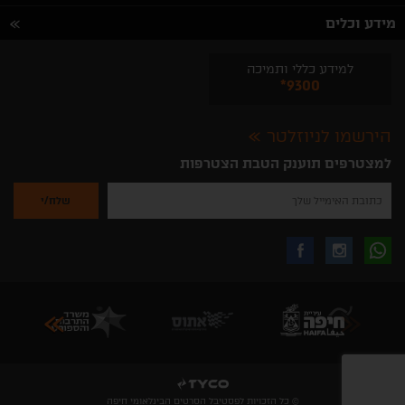
מידע וכלים
למידע כללי ותמיכה
*9300
הירשמו לניוזלטר
למצטרפים תוענק הטבת הצטרפות
נא
להזין
את
כתובת
האימייל
לקבלת
עקבו
עקבו
שלך
להרשמה
לקבלת
עידכונים
אחרינו
אחרינו
ניוזלטרים
מהאתר
בווצאפ
באינסטגרם
בפייסבוק
© כל הזכויות לפסטיבל הסרטים הבינלאומי חיפה