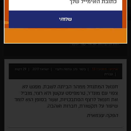
נדב שלמה גלעדי
קצר
ישראלי
תחרות קולנוע ישראלי קצר 2017
ארכיון - פסטיבל 33
בימוי: נדב שלמה גלעדי
ישראל 2017
29 דקות
עברית
חננאל המתנחל ממהר הביתה לשבת. מפגש לא
צפוי עם מונד'ר, טרמפיסט עקשן ולא רצוי, מוביל
את חננאל לרצף הסתבכויות, אשר בסופן הוא לומד
שיעור על תקשורת, חברות ואהבה.
הפקה עצמאית