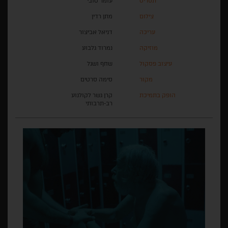
תסריט
עומר טובי
צילום
מתן רדין
עריכה
דניאל אביצור
מוזיקה
נמרוד גלבוע
עיצוב פסקול
שחף ושגל
מקור
סימה סרטים
הופק בתמיכת
קרן גשר לקולנוע
רב-תרבותי