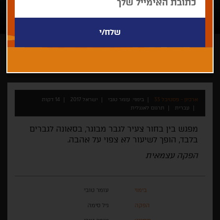
עומר טובי
קצר
ישראלי
תחרות קולנוע ישראלי קצר 2017
ארכיון - פסטיבל 33
בימוי: עומר טובי
ישראל 2017
14 דקות
עברית
תרגום לאנגלית
מפגש בין בחור צעיר לגבר מבוגר, בסאונה לגברים
בלבד, הופך לשיעור לא צפוי על אהבה.
הפקה עצמאית
בימוי
עומר טובי
הפקה
גיל סימה