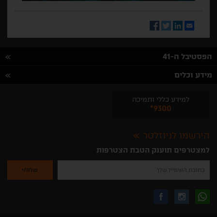
Facebook
Twitter
LinkedIn
Email
הפסטיבל ה-41
מידע וכלים
למידע כללי ותמיכה
*9300
הירשמו לניוזלטר
למצטרפים תוענק הטבת הצטרפות
נא
להזין
את
כתובת
האימייל
לקבלת
עקבו
עקבו
שלך
להרשמה
לקבלת
עידכונים
אחרינו
אחרינו