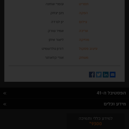
תסריט
עומרי אוחנה
הפקה
ניצן יצחק
צילום
יון לגרדה
עריכה
אמיר שורק
מוזיקה
ליאור איתן
עיצוב פסקול
דורון גולדשמיט
משחק
אורי קלאוזנר
Facebook
Twitter
LinkedIn
Email
הפסטיבל ה-41
מידע וכלים
למידע כללי ותמיכה
*9300