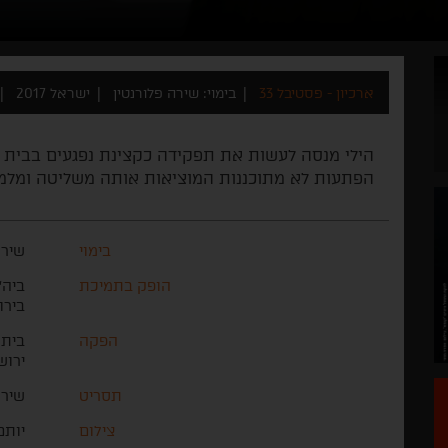
ארכיון - פסטיבל 33
בימוי: שירה פלורנטין
ישראל 2017
הילי מנסה לעשות את תפקידה כקצינת נפגעים בבית חו
הפתעות לא מתוכננות המוציאות אותה משליטה ומלמד
בימוי
שירה
הופק בתמיכת
ביה"
בירו
הפקה
בית 
ירוש
תסריט
שירה
צילום
יותם