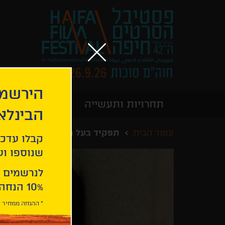
הירשמו
תחרויות ותעשייה
מידע כללי
הבינלא
עמוד הבית
תפקיד בעל משמעות
קבלו עדכו
שנוספו ועו
לנרשמים 
10% הנחה ברכישת 2 כרטיסים לסרטי הפסטיבל .
* ההנחה ממחיר כ