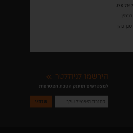
 אל פלג
בנימין
סגן כהן
הירשמו לניוזלטר
למצטרפים תוענק הטבת הצטרפות
נא
להזין
את
כתובת
האימייל
שלך
להרשמה