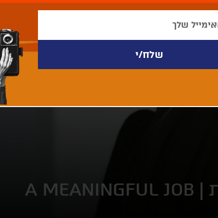
 |
A MEANINGFUL JOB