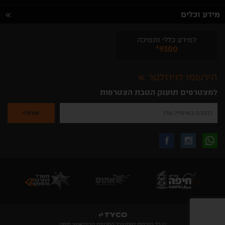
מידע וכלים
למידע כללי ותמיכה
*9300
הירשמו לניוזלטר
למצטרפים תוענק הטבת הצטרפות
נא
להזין
את
כתובת
האימייל
לקבלת
עקבו
עקבו
שלך
להרשמה
לקבלת
עידכונים
אחרינו
אחרינו
ניוזלטרים
מהאתר
בווצאפ
באינסטגרם
בפייסבוק
© כל הזכויות לפסטיבל הסרטים הבינלאומי חיפה