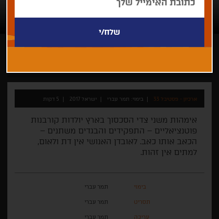
תמר עברי
קצר
אנימציה
ישראלי
ארכיון - פסטיבל 33
בימוי: תמר עברי
ישראל 2017
5 דקות
אימהות משני צדי הסכסוך בארץ יולדות קורבנות
פוטנציאליים – התפקידים והבגדים משתנים –
הכאב אותו כאב. לאובדן האנושי אין דת ולאום,
למתים אין זהות.
בימוי
תמר עברי
תסריט
תמר עברי
עריכה
תמר עברי