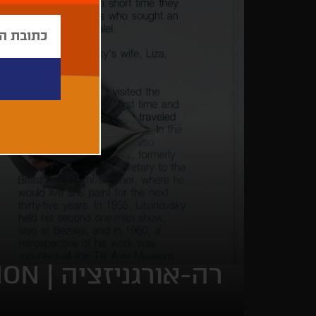
רה-אורגניזציה |
ION