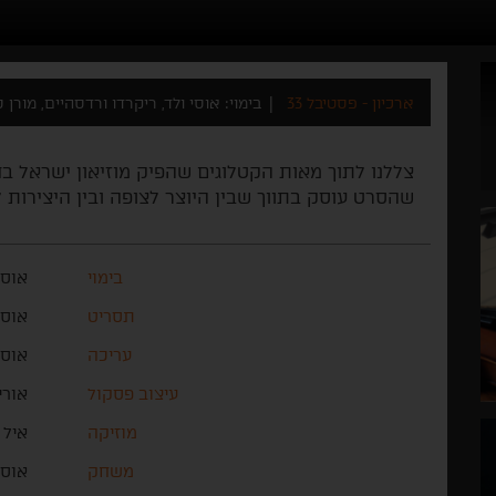
ארכיון - פסטיבל 33
בימוי: אוסי ולד, ריקרדו ורדסהיים, מורן 
צללנו לתוך מאות הקטלוגים שהפיק מוזיאון ישראל בח
שהסרט עוסק בתווך שבין היוצר לצופה ובין היצירות ל
בימוי
אוסי
תסריט
אוסי
עריכה
אוסי
עיצוב פסקול
אורי
מוזיקה
איל 
משחק
אוסי