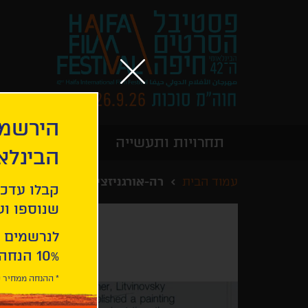
הירשמו
תחרויות ותעשייה
מידע כללי
הבינלא
עמוד הבית
רה-אורגניזציה
קבלו עדכו
שנוספו ועו
לנרשמים 
10% הנחה ברכישת 2 כרטיסים לסרטי הפסטיבל .
* ההנחה ממחיר כ