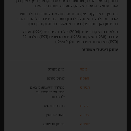
דסטין הופמן. הסרט, שנחשב בזמנו לפרובוקטיבי, הפך לציון דרך,
אחד מסמלי המעבר אל הקולנוע של שנות השבעים.
בנג'מין בראדוק (הופמן) סיים זה עתה את לימודיו בקולג' וחש
אבוד ומבולבל. הוא נקלע לרומן סוער עם ידידה של הוריו, הגב'
רובינסון (אן בנקרופט) בעודו מתאהב בבתה (קתרין רוס).
פילמוגרפיה: קרוב יותר (2004), כלוב הציפורים (1996), נערה
עובדת (1988), סילקווד (1983), ידע הבשרים (1971), מלכוד 22
(1970), מי מפחד מוירג'יניה וולף? (1966).
עותק דיגיטלי משוחזר
בימוי
מייק ניקולס
הפקה
לורנס טורמן
תסריט
קאלדר ווילינגהאם, באק
הנרי, על פי ספרו של
צ'רלס ווב
צילום
רוברט סורטיס
עריכה
סאם או'סטין
מוזיקה
סיימון וגרפונקל