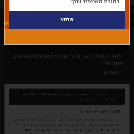
מייק ניקולס
דרמה
אהבה
קלאסי
קאלט
"ממש כמו אז, לא ניתן להסיר את העיניים מהופמן
ובנקרופט"
הגארדיאן
ארכיון - פסטיבל 33
בימוי: מייק ניקולס
ארה"ב 1967
106 דקות
אנגלית
תרגום לעברית
50
שנה לעשיית הסרט
"הבוגר", אחד הסרטים האהובים בתולדות הקולנוע, זיכה את מייק
ניקולס בפרס אוסקר לבימוי, הביא את פס הקול הנפלא של
סיימון וגרפונקל לקהל הרחב והציג לעולם שחקן צעיר בשם