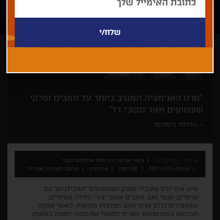
ארתור דה פינס, אלכסיס דוקור
סרט ביכורים
אנימציה
הומור
פנטזיה
לכל המשפחה
"סרט האנימציה המגניב ביותר על זומבים ופרקי
שעשועים מאז 'סקובי דוּ'"
הוליווד ריפורטר
ארכיון - פסטיבל 33
בימוי: ארתור דה פינס, אלכסיס דוקור
צרפת, בלגיה 2017
80 דקות
צרפתית
תרגום לעברית, אנגלית
איש אינו יודע שעובדי פארק השעשועים "זומבילניום" הם
ערפדים, אנשי זאב, זומבים ושאר יצורי הלילה אמיתיים,
שמעמידים כולם פנים שהם מפלצות מזויפות. כאשר מפקח
תברואה בשם הקטור מאיים לחשוף את הסוד, למנהל הפארק,