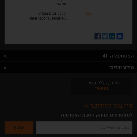
טומאסיה
מקור
Urban Distribution
International, Montreuil
Facebook
Twitter
LinkedIn
Email
הפסטיבל ה-41
מידע וכלים
למידע כללי ותמיכה
*9300
הירשמו לניוזלטר
למצטרפים תוענק הטבת הצטרפות
נא
להזין
את
כתובת