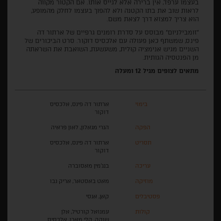
בעצמו ערפד, אין ברירה אלא לגייס אותו. אם הקטור מקווה
לראות שוב את בתו הקטנה ולא להפוך בעצמו לחלק מהמופע,
הוא צריך למצוא דרך לצאת משם.
"זומבילניום" מבוסס על סדרת רומנים גרפיים של ארתור דה
פינס, שמשתף כאן פעולה עם אלכסיס דוקור. סרט הביכורים של
השניים מגיש אנימציה קוּלית, משעשעת, השואבת את השראתה
מן הפנטסיה הגותית.
מתאים לצופים מגיל 12 ומעלה
בימוי
ארתור דה פינס, אלכסיס
דוקור
הפקה
הנרי מגאלון, לאון פראיה
תסריט
ארתור דה פינס, אלכסיס
דוקור
עריכה
בנג'מין מאסוברה
מוזיקה
מאט באסטאר, אריק נבו
פסטיבלים
קאן, אנסי
קולות
עמנואל קורטיל, אלן
שוקה, קלי מארו, אלכסיס