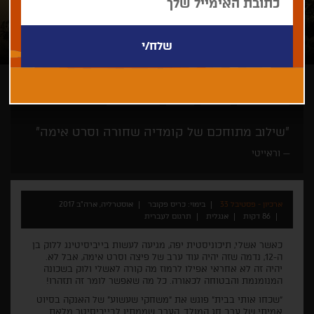
כריס פקובר
אימה
מתח
הומור שחור
"שילוב מתוחכם של קומדיה שחורה וסרט אימה"
וראייטי
ארכיון - פסטיבל 33
בימוי: כריס פקובר
אוסטרליה, ארה"ב 2017
86 דקות
אנגלית
תרגום לעברית
כאשר אשלי, תיכוניסטית יפה, מגיעה לעשות בייביסיטינג ללוק בן
ה-12, נדמה שזה יהיה עוד ערב של פיצה וסרט אימה, אבל לא.
יהיה זה לא אחראי אפילו לרמוז מה קורה לאשלי ולוק בשכונה
המנומנמת והבטוחה לכאורה. כל מה שאפשר לומר זה תזהרו!
"שכחו אותי בבית" פוגש את "משחקי שעשוע" של האנקה בסיוט
אמיתי של ערב חג המולד. הערב שממתין לבייביסיטר מלאת