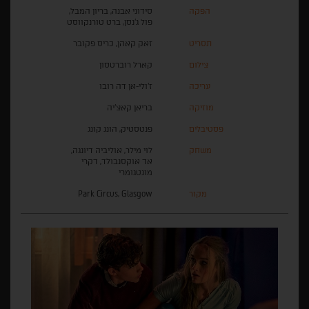
הפקה
סידוני אבנה, בריון המבל,
פול ג'נסן, ברט טורנקווסט
תסריט
זאק קאהן, כריס פקובר
צילום
קארל רוברטסון
עריכה
ז'ולי-אן דה רובו
מוזיקה
בריאן קאצ'יה
פסטיבלים
פנטסטיק, הונג קונג
משחק
לוי מילר, אוליביה דיונגה,
אד אוקסנבולד, דקרי
מונטגומרי
מקור
Park Circus, Glasgow