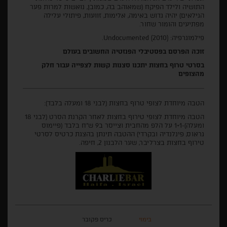
התושיה ולילד הפיקח (שמאוהב בה, כמובן, נואשות למרות פער
הגילאים) יהיה גדוש באימה, אלימות, זוועות, פיתולי עלילה
מפתיעים והומור שחור.
פילמוגרפיה: Undocumented (2010).
זוכה הפרסם בפסטיבלי הפנזטיה החשובים בעולם
בסרטי טרוף בחצות יתכנו סצנות קשות לצפייה עבור חלק
מהצופים
הטבה מיוחדת לצופי טרוף בחצות (לבני 18 ומעלה בלבד):
הטבה מיוחדת לצופי טירוף בחצות לאחר הקרנת הסרט (לבני 18
ומעלה)-1+1 על הלפ מהחבית וצייסר ב9 ש"ח בלבד (פיימוס
גראוס, פינלנדיה ובקרדי) ההטבה תינתן בהצגת כרטיס לסרטי
טירוף בחצות בצרליבר, שער הלבנון 2, חיפה.
בימוי
כריס פקובר