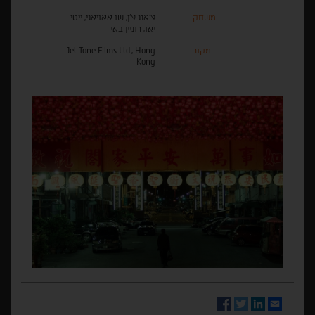
משחק
צ'אנג צ'ן, שו אאויאגי, ייטי
יאו, רוניין באי
מקור
Jet Tone Films Ltd., Hong
Kong
Facebook
Twitter
LinkedIn
Email