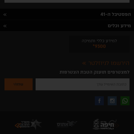
הפסטיבל ה-41
מידע וכלים
למידע כללי ותמיכה
*9300
הירשמו לניוזלטר
למצטרפים תוענק הטבת הצטרפות
נא
להזין
את
כתובת
האימייל
לקבלת
עקבו
עקבו
שלך
להרשמה
לקבלת
עידכונים
אחרינו
אחרינו
ניוזלטרים
מהאתר
בווצאפ
באינסטגרם
בפייסבוק