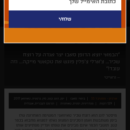
סאבו
דרמה
מתח
רק בחיפה
"הבמאי יוצא הדופן סאבו יצר אגדה על רוצח
שכיר... צ'ארלי צ'פלין פוגש את טקאשי מייקה... וזה
עובד!"
וראייטי
ארכיון - פסטיבל 33
בימוי: סאבו
יפן, הונג קונג, סין, גרמניה, טאיוואן 2017
129 דקות
מנדרינית, יפנית, טאיוונית
תרגום לעברית, אנגלית
מיסטר לונג הוא רוצח שכיר טאיוואני. המשימה האחרונה שלו
ביפן משתבשת ואמן הסכינים הפצוע נאלץ למצוא מחבוא בכפר
קטן. תושבי הכפר אינם מבינים את שפתו ועדיין מפתיעים אותו