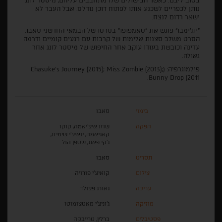
בטוב ליבם. כאשר הבישולים שלו מתחבבים עליהם, מיסטר לונג
נותן לכפריים לשכנע אותו לפתוח דוכן נודלס. אבל העבר לא
ישאר רדום לנצח.
"יוג'ימבו" פוגש את "טאמפופו" בסרטו של הבמאי החדשני סאבו.
הסרט משלב סצנות אלימות של קרבות עם רגעים קומיים ודרמה
עדינה וכובשת בעודו עוקב אחר החיפוש של מיסטר לונג אחר
גאולה.
פילמוגרפיה: (Chasuke’s Journey (2015); Miss Zombie (2013);
Bunny Drop (2011.
בימוי
סאבו
הפקה
שוזו איצ'יאמה, קוקו
קאגיאמה, יואיצ'י שימיזו,
ג'קי פאנג, שטפן הול
תסריט
סאבו
צילום
קואיצ'י פורויה
עריכה
גאורג פצולד
מוזיקה
ג'וניצ'י מאטצומוטו
פסטיבלים
ברלין, טרייבקה