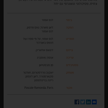
צחיח, פסיכולוגי וגאוגרפי גם יחד.
בימוי
ז'נס אסור
הפקה
ז'אן מארנל, טום פרסון,
ז'נס אסור
תסריט
ז'נס אסור, על פי ספרו של
תומס באנרהד
צילום
ז'ונאס אלאריק
עריכה
אוסה מוסברג
פסטיבלים
סן סבסטיאן
משחק
יאקוב נורדסטרום, ואלטר
סקארסגורד, ז'אן ז'ונסון,
ריינה ברינולפסון
מקור
Pascale Ramonda, Paris
Facebook
Twitter
LinkedIn
Email