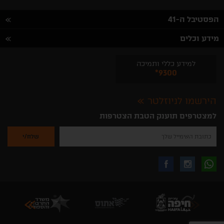
הפסטיבל ה-41
מידע וכלים
למידע כללי ותמיכה
*9300
הירשמו לניוזלטר
למצטרפים תוענק הטבת הצטרפות
נא
להזין
את
כתובת
האימייל
לקבלת
עקבו
עקבו
שלך
להרשמה
לקבלת
עידכונים
אחרינו
אחרינו
ניוזלטרים
מהאתר
בווצאפ
באינסטגרם
בפייסבוק