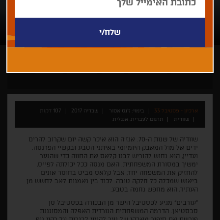
ז'נס אסור
סרט ביכורים
דרמה
התבגרות
משפחה
ארכיון - פסטיבל 33
בימוי: ז'נס אסור
שבדיה 2017
107 דקות
שוודית
תרגום לעברית, אנגלית
שוודיה של שנות ה-70. אנז’ה הוא איכר קשה יום שקרוב להרים
ידים אל מול המאבק היומיומי באיתני הטבע ובקשיי הפרנסה.
ועדיין, הוא נחוש להוריש לבנו קלאס את החווה כדי שהנער
ימשיך במסורת המשפחתית. האם מנסה ככל יכולתה לפייס,
להחזיק את המשפחה יחד, אבל קלאס מביט בחוסר אונים
ביאוש שמכלה כל חלקה טובה. לכוד בין נאמנות לאב לחשש מן
העתיד, הוא מחפש נחמה בטבע.
"עורבים" מגיע לפסטיבל הישר מן הבכורה בפסטיבל סן
סבסטיאן. הדרמה המשפחתית הנורדית האפלה והמסוגננת
פורשת את סיפור מאבקו של נער להגיע לבגרות על רקע נוף