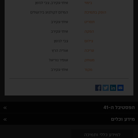
בימוי
איתי עקירב, צבי לנזמן
הופק בתמיכת
המיזם לקולנוע בירושלים
תסריט
איתי עקירב
הפקה
איתי עקירב
צילום
צבי לנזמן
עריכה
אוריה הרץ
משחק
אופיר נוריאל
מקור
איתי עקירב
Facebook
Twitter
LinkedIn
Email
הפסטיבל ה-41
מידע וכלים
למידע כללי ותמיכה