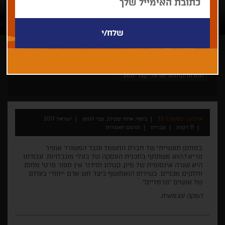
איתי עקירב, צבי לנזמן
קצר
ישראלי
תחרות קולנוע ישראלי קצר 2017
ארכיון - פסטיבל 33
בימוי: איתי עקירב, צבי לנזמן
ישראל 2017
11 דקות
עברית
תרגום לאנגלית
במחסן תעשייתי של חברת החשמל עובד המשורר אופיר
נוריאל.הוא משתתף בתכנית העסקה של בעלי מוגבלויות. עבודתו
היא שגרה אינסופית של מיון, קטלוג וסידור אין ספור פרטי מחסן
וחלקים מכניים. בשירתו הואחושף כיצד חש אדם ייחודי בעולם
של אנשים "נורמליים".
הפקה עצמאית