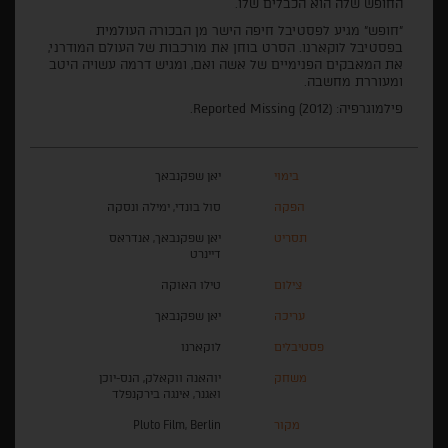
החופש שלה הוא הכבלים שלו.
"חופש" מגיע לפסטיבל חיפה הישר מן הבכורה העולמית
בפסטיבל לוקארנו. הסרט בוחן את מורכבות של העולם המודרני,
את המאבקים הפנימיים של אשה ואם, ומגיש דרמה עשויה היטב
ומעוררת מחשבה.
פילמוגרפיה: (Reported Missing (2012.
בימוי
יאן שפקנבאך
הפקה
סול בונדי, ימילה ונסקה
תסריט
יאן שפקנבאך, אנדראס
דיינרט
צילום
טילו האוקה
עריכה
יאן שפקנבאך
פסטיבלים
לוקארנו
משחק
יוהאנה ווקאלק, הנס-יוכן
ואגנר, אינגה בירקנפלד
מקור
Pluto Film, Berlin