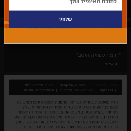
יאן שפקנבאך
דרמה
רק בחיפה
גאלה
"דרמה עשויה היטב"
וראייטי
ארכיון - פסטיבל 33
בימוי: יאן שפקנבאך
גרמניה, סלובקיה 2017
100 דקות
גרמנית, אנגלית, סלובקית
תרגום לעברית, אנגלית
נורה משוטטת במוזיאון בווינה, מתפתה לסקס מזדמן וממשיכה
משם בטרמפים לברטיסלבה. היא מסתירה את הזהות שלה
מאחורי שקרים קטנים, משנה את צבע השיער, מתחילה לעבוד
כחדרנית. בינתיים, בברלין, לבעלה פיליפ אין מושג היכן היא. הוא
מתקשה להתמודד עם הבית, עם שני הילדים, העבודה שלו כעורך
דין, הרומן עם מוניקה. מאז שנורה עזבה פילים מרגיש אבוד.