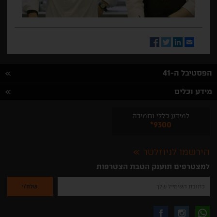
Facebook
Twitter
LinkedIn
Email
הפסטיבל ה-41
מידע וכלים
למידע כללי ותמיכה
*9300
הירשמו לניוזלטר
למצטרפים תוענק הטבת הצטרפות
נא
להזין
את
כתובת
האימייל
לקבלת
עקבו
עקבו
שלך