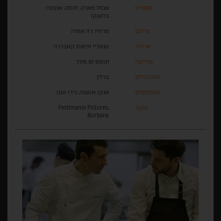
תסריט
אנחל פארה, חוסה אנטוניו
בלאנקו
צילום
סרחיו דה אוניה
עריכה
טגאדיי חימנס קאבררה
מוזיקה
תומס סן מיגל
פסטיבלים
ברלין
משתתפים
אנקו אטשה, ג'ירו אונו
מקור
Festimania Pictures,
Burbank