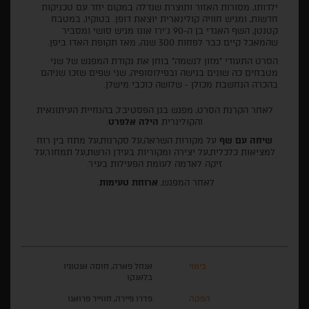
ילדותו, מסורות האזור ותוצרת שגדלה במקום יחד עם טכניקות
חדשות, ומגיש חוויה קולינארית יוצאת דופן. בטוקיו, במטבח
קטנטן, השף האגדי בן ה-90 ג'ירו אונו מגיש סושי ומסביר
שהמאכל קיים כבר לפחות 300 שנה, מאז תקופת האדו ביפן.
הסרט התעודי "מזון לנשמה" בוחן את נקודת המפגש של שני
מטבחים כה שונים בגישה ובפילוסופיה, שני שפים שזכו שניהם
בהכרה הנחשבת מכולן - שלושה כוכבי מישלן.
לאחר הקרנת הסרט, מפגש בגן הפסטיבל, בהנחיית העיתונאית
והקולינרית
הילה אלפרט
.
שיחה עם שף
על מקורות השראה,על סקרנות,על מתח בין רוח
למציאות כלכלית,על יצירה ומקוריות בעידן הרשת,על תמחור,על
זיקה לאדמה לעומת הפעילות בעיר.
לאחר המפגש,
ארוחת טעימות
.
בימוי
אנחל פארה, חוסה אנטוניו
בלאנקו
הפקה
פדרו פיירה, חווייר פרואנו