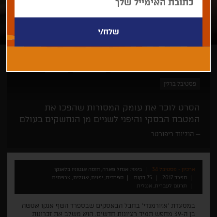
אנחל פארה, חוסה אנטוניו בלאנקו
דוקולינריה
תיעודי
פסטיבל ברלין
הסרט לוכד את עומק המסורות שהפכו את
המטבח הבסקי והיפני לשניים מן הנחשקים בעולם
הוליווד ריפורטר
ארכיון - פסטיבל 34
בימוי: אנחל פארה, חוסה אנטוניו בלאנקו
ספרד 2017
75 דקות
ספרדית, יפנית, אנגלית, צרפתית
תרגום לעברית, אנגלית
במסעדת 'אזורמנדי' בחבל הבאסקים שבספרד השף אנקו אטשה
בן ה-39 מחפש תמיד רעיונות חדשים. הוא משלב את זכרונות