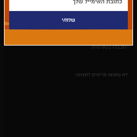
העכשווית, ומבקשת לבחון יחד עם הצופים הקשרים
שונים בין אוכל ותהליכי הכנתו לבין חברה ופוליטיקה.
ההקרנות ילוו בדיונים בהם ישתתפו כמה מהשפים
הבולטים בישראל היום, לצד מומחים ופעילים מתחומי
בריאות, קיימות, פילנתרופיה ועוד בהנחיית העתונאית
ואשת האוכל הילה אלפרט. לאחר ההקרנות הצופים
יתכבדו בטעימות.
לא נמצאו פריטים לתצוגה