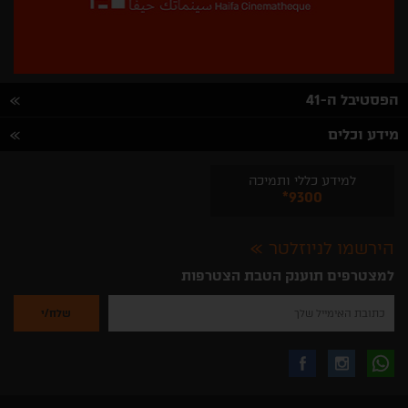
הפסטיבל ה-41
מידע וכלים
למידע כללי ותמיכה
*9300
הירשמו לניוזלטר
למצטרפים תוענק הטבת הצטרפות
נא
להזין
את
כתובת
האימייל
לקבלת
עקבו
עקבו
שלך
להרשמה
לקבלת
עידכונים
אחרינו
אחרינו
ניוזלטרים