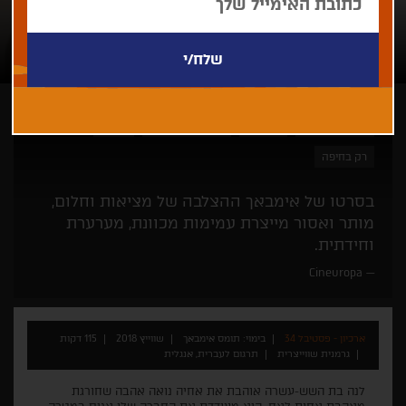
תומס אימבאך
פנורמה
פסטיבל לוקארנו
דרמה
רק בחיפה
בסרטו של אימבאך ההצלבה של מציאות וחלום,
מותר ואסור מייצרת עמימות מכוונת, מערערת
וחידתית.
Cineuropa
ארכיון - פסטיבל 34
בימוי: תומס אימבאך
שווייץ 2018
115 דקות
גרמנית שווייצרית
תרגום לעברית, אנגלית
לנה בת השש-עשרה אוהבת את אחיה נואה אהבה שחורגת