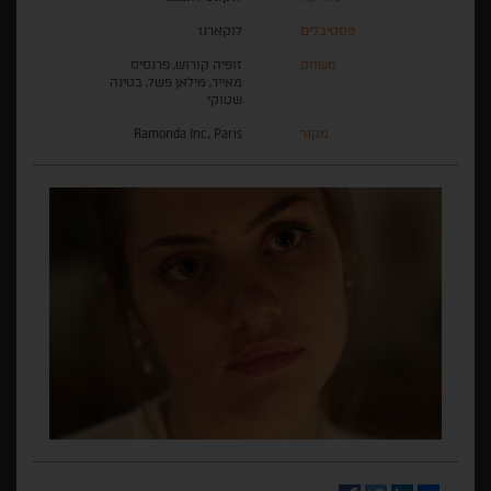
פסטיבלים
לוקארנו
משחק
זופיה קורוש, פרנסיס
מאייר, מילאן פשל, בטינה
שטוקי
מקור
Ramonda Inc., Paris