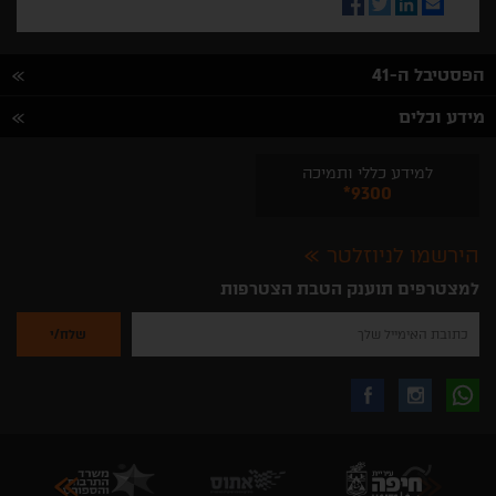
Facebook
Twitter
LinkedIn
Email
הפסטיבל ה-41
מידע וכלים
למידע כללי ותמיכה
*9300
הירשמו לניוזלטר
למצטרפים תוענק הטבת הצטרפות
נא
להזין
את
כתובת
האימייל
לקבלת
עקבו
עקבו
שלך
להרשמה
לקבלת
עידכונים
אחרינו
אחרינו
ניוזלטרים
מהאתר
בווצאפ
באינסטגרם
בפייסבוק