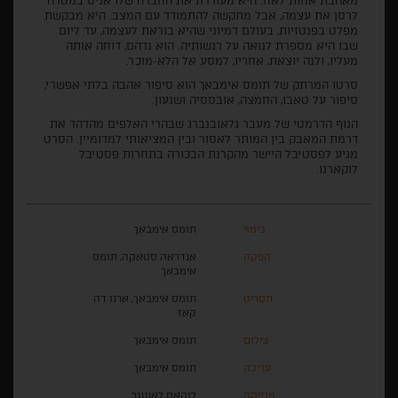
מאהבת אחות לאח. היא מעודדת את החברה שלו אניס במטרה
לרסן את עצמה, אבל מתקשה להתמודד עם המצב. היא מבקשת
מפלט בפנטזיות, בעולם דמיוני שהיא בוראת לעצמה, עד ליום
שבו היא מספרת לנואה על רגשותיה. הוא נדהם, דוחה אותה
מעליו, ולנה יוצאת, אחריו, למסע אל הלא-מוכר.
סרטו המרתק של תומס אימבאך הוא סיפור אהבה בלתי אפשרי,
סיפור על טאבו, החמצה, אובססיה ושגעון.
הנוף הדרמטי של מעבר גלאובנברג שבהרי האלפים מהדהד את
דרמת המאבק בין המותר לאסור ובין המציאותי למדומיין. הסרט
מגיע לפסטיבל היישר מהקרנת הבכורה בתחרות פסטיבל
לוקארנו.
בימוי
תומס אימבאך
הפקה
אנדראה סטאקה, תומס
אימבאך
תסריט
תומס אימבאך, ארנו דה
קאז
צילום
תומס אימבאך
עריכה
תומס אימבאך
מוזיקה
לוקאס לאנגנגר