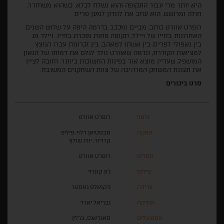
היא יותר מדי עבור התקופה והוא נשלח לכלא. כשהוא משוחרר,
חולה ומרושש, הוא עוזב את לונדון למען פריס.
רופרט אוורט כותב, מביים ומככב בדרמה היפה על שלוש השנים
האחרונות בחייו של ויילד, תקופה פחות מוכרת בחייו. ויילד נע
בין נאפולי לפריס, בין אשתו למאהב, בין זכרונות עברו הנוצץ
למציאות הקודרת, ונדמה שאוורט נולד לגלם את דמותו של הגאון
המושפל, שעדיין מוצא אור בפינות החשוכות ביותר. וחובה לציין
את תצוגת המשחק המרהיבה של צוות השחקנים המשובח.
סרט ביכורים
בימוי
רופרט אוורט
הפקה
סבסטיאן דלוי, פיליפ
קרויזר, יורג שולץ
תסריט
רופרט אוורט
צילום
ג'ון קונרוי
עריכה
ניקואלס גאסטר
מוזיקה
גבריאל יארד
פסטיבלים
סאנדאנס, ברלין