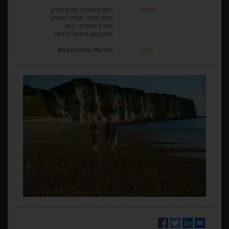
משחק
רופרט אוורט, קולין מורגן,
קולין פירת', אמילי ווטסון,
אנה צ'אנסלור, טום
וילקינסון, ביאטריס דאל
מקור
Beta Cinema, Munich
Facebook
Twitter
LinkedIn
Email