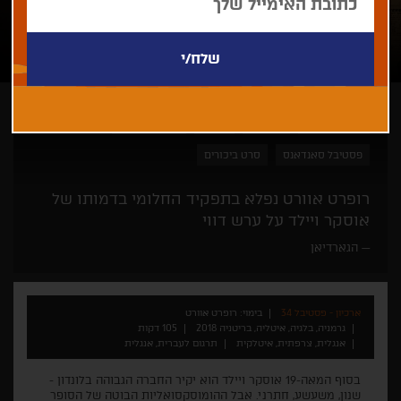
רופרט אוורט
פנורמה
דרמה
פסטיבל ברלין
פסטיבל סאנדאנס
סרט ביכורים
רופרט אוורט נפלא בתפקיד החלומי בדמותו של
אוסקר ויילד על ערש דווי
הגארדיאן
ארכיון - פסטיבל 34
בימוי: רופרט אוורט
גרמניה, בלגיה, איטליה, בריטניה 2018
105 דקות
אנגלית, צרפתית, איטלקית
תרגום לעברית, אנגלית
בסוף המאה-19 אוסקר ויילד הוא יקיר החברה הגבוהה בלונדון -
שנון, משעשע, חתרני. אבל ההומוסקסואליות הבוטה של הסופר