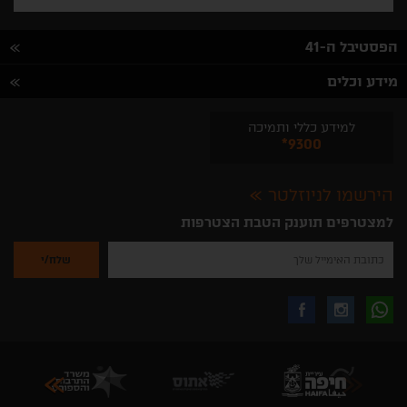
הפסטיבל ה-41
מידע וכלים
למידע כללי ותמיכה
*9300
הירשמו לניוזלטר
למצטרפים תוענק הטבת הצטרפות
נא
להזין
את
כתובת
האימייל
לקבלת
עקבו
עקבו
שלך
להרשמה
לקבלת
עידכונים
אחרינו
אחרינו
ניוזלטרים
מהאתר
בווצאפ
באינסטגרם
בפייסבוק