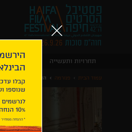
הירשמו
תחרויות ותעשייה
מידע כללי
הבינלא
עמוד הבית
פנורמה
החילוף המלכותי
קבלו עדכו
שנוספו ועו
לנרשמים 
10% הנחה ברכישת 2 כרטיסים לסרטי הפסטיבל .
* ההנחה ממחיר כ