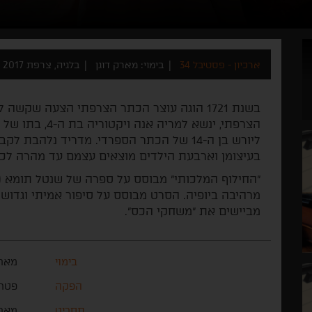
ארכיון - פסטיבל 34
בימוי: מארק דוגן
בלגיה, צרפת 2017
ליורש בן ה-14 של הכתר הספרדי. מדריד נלה
בעיצומן וארבעת הילדים מוצאים עצמם עד מהרה לכוד
"החילוף המלכותי" מבוסס על ספרה של שנטל תומא (
מרהיבה ביופיה. הסרט מבוסס על סיפור אמיתי וגדוש
מביישים את "משחקי הכס".
בימוי
מארק
הפקה
פטרי
תסריט
מארק