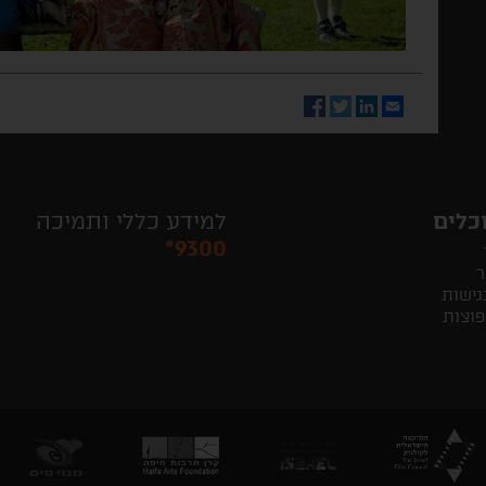
Facebook
Twitter
LinkedIn
Email
כלים
למידע כללי ותמיכה
*9300
ר
גישות
פוצות