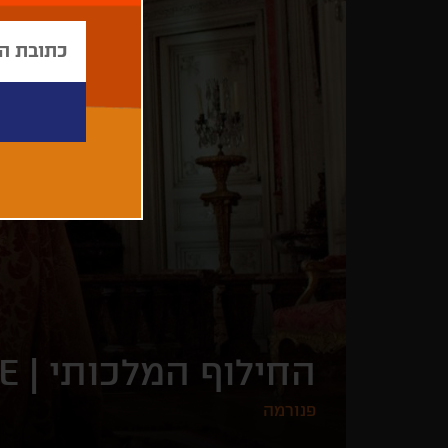
החילוף המלכותי |
E
פנורמה