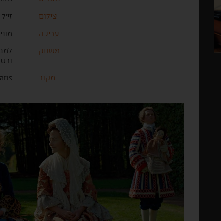
צילום
זי'ל
עריכה
מוני
משחק
למבר
ורטו
מקור
aris