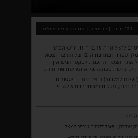
100 דקות
צרפתית
תרגום לעברית, אנגלית
בשנת 1721 הוגה עוצר הכתר הצרפתי הצעה שקשה לסרב לה: לואי ה-15 בן ה-11, יורש הכתר
הצרפתי, ינשא למריה אנה ויקטוריה בת ה-4, בתו של מלך ספרד; ובתו בת ה-12 של העוצר תנשא
בת לקבל את ההצעה, ההכנות לטקסי הנישואין
ים ברשת סבוכה של אינטריגות פוליטיות.
"שלום למלכה") והוא דרמה היסטורית
 בבגידות, תככים ומשחקי כח שלא היו
 דוגן
ק אנדרה, שארל ז'יליבר, ז'נבייב למאל
 דוגן, על פי ספרה של שנטל תומא