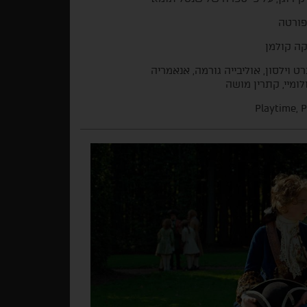
 פורטה
קה קולמן
ט וילסון, אוליבייה גורמה, אנאמריה
לומיי, קתרין מושה
Playtime, P