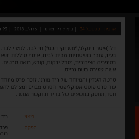
ארכיון - פסטיבל 34
בימוי: ריד מורנו
ארה"ב 2018
93 דקות
דל (פיטר דינקלג’, "משחקי הכס") חי לבד. לגמרי לבד
בעיר, עובר בשיטתיות מבית לבית, אוסף סוללות ושאר
בסיפריה הציבורית, מגדל ירקות, קורא, רואה סרטים. 
אשה צעירה בשם גרייס.
סרטה העדין והמיוחד של ריד מורנו, זוכה פרס מיוחד
עוד סרט פוסט-אפוקליפטי. הסרט מבוים ומצולם להפלי
חסד, ועוסק בנושאים של בדידות וקשר אנושי.
בימוי
ריד 
הפקה
פרד ב
רובר