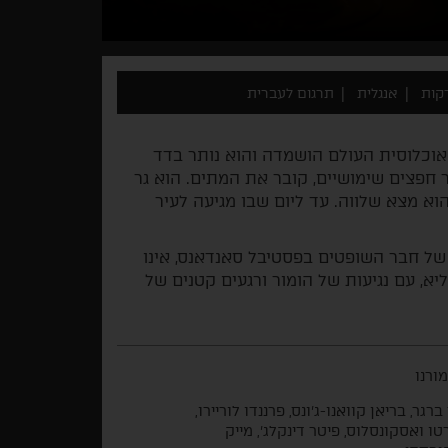
אנגלית
תרגום לעברית
. אוכלוסית העולם הושמדה והוא נותר בדד
 חפצים שימושיים, קובר את המתים. הוא גר
הוא מצא שלווה. עד ליום שבו מגיעה לעיר
 של חבר השופטים בפסטיבל סאנדאנס, אינו
א, עם נגיעות של הומור ורגעים קטנים של
מורנו
רגר, בריאן קוואנו-ג'ונס, פרננדו לוריירו,
טו ואסקונסלוס, פיטר דינקלג’, מייק