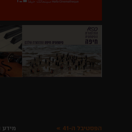
הפסטיבל ה-41
מידע ו