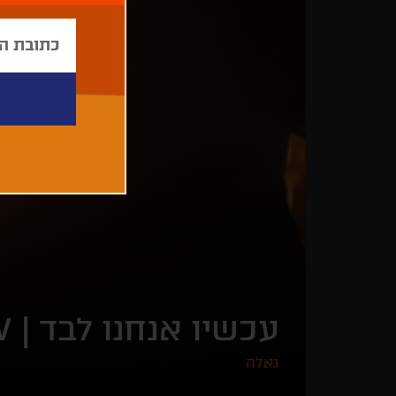
עכשיו אנחנו לבד |
W
גאלה