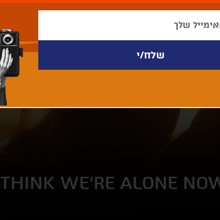
 THINK WE’RE ALONE NO