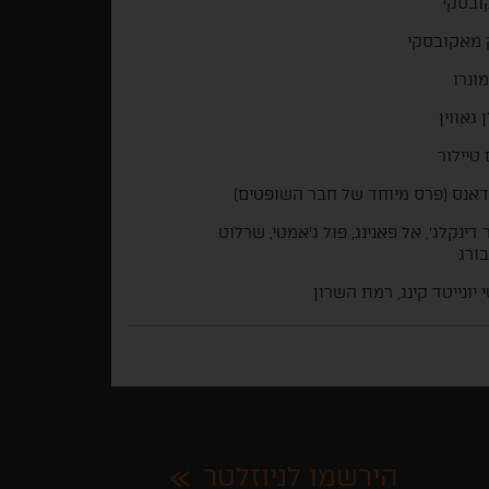
ובסקי
 מאקובסקי
מונרו
 גאווין
טיילור
אנס (פרס מיוחד של חבר השופטים)
 דינקלג’, אל פאנינג, פול ג'אמטי, שרלוט
בורג
 יונייטד קינג, רמת השרון
הירשמו לניוזלטר