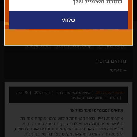
אלכסיי פדורצ'נקו
בין יהדות לישראליות
דרמה
פסטיבל רוטרדם
קולנוע מברה"מ לשעבר
לכל המשפחה
מדהים ביופיו
וראייטי
ארכיון - פסטיבל 34
בימוי: אלכסיי פדורצ'נקו
רוסיה 2018
75 דקות
רוסית
תרגום לעברית, אנגלית
מתאים למבוגרים ונוער מגיל 15
אוקראינה, 1941. בכפר קטן תחת כיבוש גרמני פוקחת אנה בת
ה-6 את עיניה ומגלה שהיא לכודה בקבר המוני, היחידה מבני
משפחתה ששרדה את הטבח. המקומיים מסגירים אותה לרשויות,
היא מצליחה להמלט, ומוצאת מקלט בארובה של בניין בית