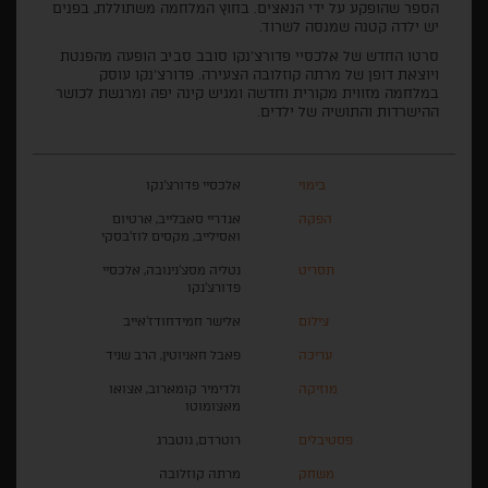
הספר שהופקע על ידי הנאצים. בחוץ המלחמה משתוללת, בפנים
יש ילדה קטנה שמנסה לשרוד.
סרטו החדש של אלכסיי פדורצ'נקו סובב סביב הופעה מהפנטת
ויוצאת דופן של מרתה קוזלובה הצעירה. פדורצ'נקו עוסק
במלחמה מזווית מקורית וחדשה ומגיש קינה יפה ומרגשת לכושר
ההישרדות והתושיה של ילדים.
בימוי
אלכסיי פדורצ'נקו
הפקה
אנדריי סאבלייב, ארטיום
ואסילייב, מקסים לוז'בסקי
תסריט
נטליה מסצ'נינובה, אלכסיי
פדורצ'נקו
צילום
אלישר חמידחודז'אייב
עריכה
פאבל חאניוטין, הרב שניד
מוזיקה
ולדימיר קומארוב, אצואו
מאצומוטו
פסטיבלים
רוטרדם, גוטברג
משחק
מרתה קוזלובה