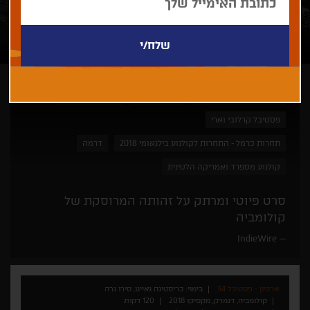
כריסטינה גאייגו, סירו גרה
פסטיבל קאן
פסטיבל לוקארנו
פסטיבל קרלובי וארי
תחרות כרמל - התחרות לקולנוע בילנאומי 2018
דרמה
קולנוע מספרד ואמריקה הלטינית
סרט פיוטי ומרתק על זהותה המרוסקת של
קולומביה
IndieWire
ארכיון - פסטיבל 34
בימוי: כריסטינה גאייגו, סירו גרה
קולומביה, דנמרק, מקסיקו 2018
120 דקות