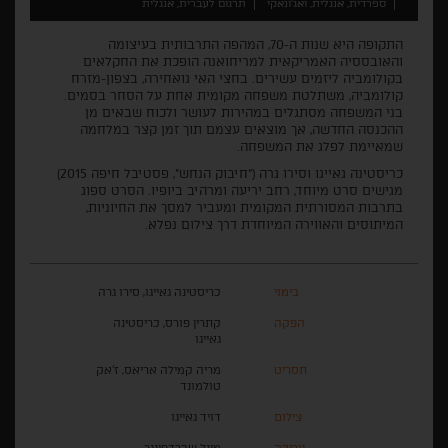
ספרדית, אנגלית, ואג'ונאקי
תרגום לעברית, אנגלית
התקופה היא שנות ה-70, המהפה התרבותית בעיצומה
והאובססיה האמריקאית למריחואנה הופכת את החקלאים
בקולומביה ליזמים עשירים. בחצי האי גואחירה, בצפון-מזרח
קולומביה, משתלטת משפחה מקומית אחת על הסחר בסמים.
בני המשפחה מסתגלים במהירות לעושר ולכוח שבאים מן
ההכנסה החדשה, אך מוצאים עצמם תוך זמן קצר במלחמה
שמאיימת לפלג את המשפחה.
כריסטינה גאייגו וסירו גרה ("חיבוק הנחש", פסטיבל חיפה 2015)
מגישים סרט מיוחד, רחב יריעה ומרהיב ביופיו. הסרט ספוג
בתרבות המסורתית המקומית ומעביר למסך את החיוניות,
המיתוסים והאווירה המיוחדת דרך צילום נפלא.
בימוי
כריסטינה גאייגו, סירו גרה
הפקה
קתרין פורס, כריסטינה
גאייגו
תסריט
מריה קמילה אריאס, ז'אק
טולמונד
צילום
דויד גאייגו
עריכה
מיגל שברדפינגר