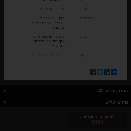
מוזיקה
לאונרדו הייבלום
פסטיבלים
קאן (שבועיים של
הבמאים), קרלובי וארי,
לוקארנו
משחק
כרמיניה מרטינס, חוסה
אקוסטה, ג'ון נארבאס,
נטליה רייס
מקור
Films Boutique, Berlin
Facebook
Twitter
LinkedIn
Email
הפסטיבל ה-41
מידע וכלים
למידע כללי ותמיכה
*9300