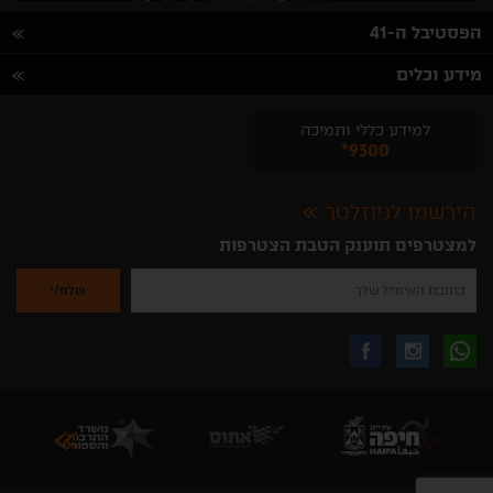
הפסטיבל ה-41
מידע וכלים
למידע כללי ותמיכה
*9300
הירשמו לניוזלטר
למצטרפים תוענק הטבת הצטרפות
נא
להזין
את
כתובת
האימייל
לקבלת
עקבו
עקבו
שלך
להרשמה
לקבלת
עידכונים
אחרינו
אחרינו
ניוזלטרים
מהאתר
בווצאפ
באינסטגרם
בפייסבוק