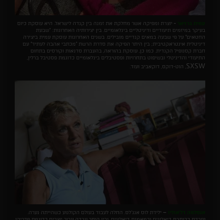
עמית ברויאר
-
יוצרת ומפיקה אשר מחלקת את זמנה בין קנדה לישראל. היא עוסקת כיום
בעיקר במיזמים תיעודיים ודיגיטליים בינלאומיים. בין יצירותיה האחרונות: "שבעת
החטאים" על פי שבעה במאים קנדיים מובילים. בשנים האחרונות עוסקת עמית ביצירה
דיגיטלית אינטראקטיבית; בין היתר הפיקה את סדרת הרשת "מכתבי אהבה לעתיד" עם
חברת קסנופיל הקנדית. כמו כן, עוסקת בהוראה, בהעברת סדנאות וקורסים בתחום
התיעודי והדיגיטלי ובשיפוט בתחרויות ופסטיבלים בינלאומיים כדוגמת פסטיבל ברלין,
SXSW
, הוט-דוקס, דוקאביב ועוד.
אנסלמה דל'אוליו
–
ילידת לוס אנג'לס. החלה לעבוד בעולם הקולנוע כשהייתה נערה.
עובדת ככותבת דיאלוגים וכמאמנת דיאלוגים, ובין היתר עבדה עבור יוצרים כדוגמת פדריקו