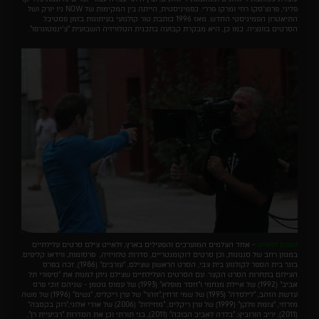
פליני, פרנצ'סקו רוזי ומרקו פררי. כפמיניסטית, הייתה בין המקימות של NOW ניו יורק ושל
התיאטרון הפמיניסטי החדש. מאז 1996 כותבת טור קולנועי בעיתונות בזמן פסטיבל
הסרטים בוונציה. כמו כן, היא מבקרת קבועה בתכנית הטלוויזיה השבועית "צ'ינמטוגרפו".
אמנון זלאייט
- אחד הצלמים המוערכים והפעילים בארץ, זלאייט צילם סרטים עלילתיים
במגוון רחב של סגנונות, וכן סרטים דוקומנטריים, סדרות טלוויזיה, פרסומות, ווידאו קליפים.
בוגר בית הספר לקולנוע בית צבי, הסרט הראשון שצילם, "עורבים" (1986), זכה בפרס
הצילום בתחרות הסרט הקצר. עם הסרטים העלילתיים שצילם ניתן למנות את "סיפורי תל
אביב" (1992) של איילת מנחמי ו"חסד מופלא" (1993) של עמוס גוטמן - שניהם זוכי פרס
עדשת הזהב, "לילסדה" (1995) של שמי זרחין,"זוהר" של ערן ריקליס, "נשים" (1996) של משה
מזרחי, "צומת וולקן" (1999) של ערן ריקליס, "מחילות" (2006) של אודי אלוני,"רוק בקסבה"
(2011), יריב הורוביץ, "בלדה לאביב הבוכה" (2011), בני תורתי וכן את הסדרות "רביעיית רן",