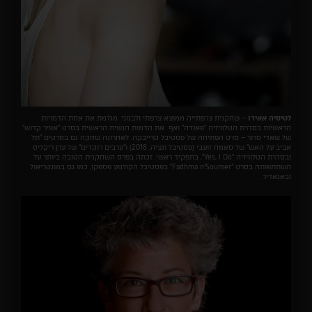
לטיסיה אאידו
– שחקנית צרפתייה ממוצא צרפתי ולבנוני. מגלמת את אחת הדמויות
הראשיות בסדרת הטלוויזיה "פאודה" ואף את הדמות הנשית הראשית בסרט "אוויר קדוש"
של שאדי סרור – סרט הפתיחה של פסטיבל טרייבקה. לאחרונה שחקה גם בסרטים "תל
אביב על האש" של סאמח זועבי (פסטיבל ונציה, 2018) ו"ערבים רוקדים" של ערן ריקליס
ובסדרת הטלוויזיה "Yes, I Do", בתפקיד ראשי. זכתה בפרס השחקנית הטובה ביותר על
השתתפותה בסרט "Fadhma n’Soumer" בפסטיבל הקולנוע פספקו, כמו גם במונטריאול
ובאגאדיר.