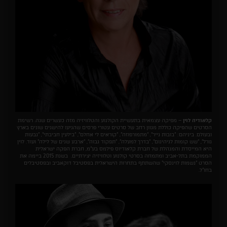
קלאודיה לוין
– מפיקה עצמאית בתעשיית הקולנוע והטלוויזיה מזה כעשרים שנה. רשימת
הסרטים שהפיקה כוללת מגוון רחב של סרטים עטורי פרסים שהגיעו להישגים שונים בארץ
ובעולם. ביניהם: "בובות נייר", "מתמורפוזה", "קוראים לי אחלם", "בילעין חביבתי", "גבעות
גורל", "שש קומות לגיהינום", "בדרך למעלה", "תפקוד גבוה", "ארבע שנים של לילה" ועוד. לוין
היא המייסדת והמנהלת של חברת קלאודיוס פילמס בע"מ, חברת הפקה ישראלית
הממוקמת בתל-אביב ומתמחה בסרטי קולנוע וטלוויזיה יצירתיים. בשנת 2015 ביימה את
הסרט "נשמות לוינסקי" שהשתתף בתחרות הישראלית בפסטיבל דוקאביב ובפסטיבלים
בחו"ל.