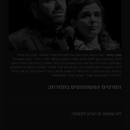
אסף קורמן
– עורך ובמאי. סרט הגמר שלו ממכללת מנשר לאמנות, ״מותה של שולה״,
הוקרן בפסטיבל קאן 2007, וסרטו הארוך הראשון כבמאי, ״את לי לילה״, הוקרן בפסטיבל
קאן 2014. הסרט זכה בפרסים רבים בפסטיבלים ברחבי העולם, ביניהם פרס הסרט הטוב
ביותר בפסטיבל חיפה באותה שנה. קורמן הוא אחד מעורכי הקולנוע והטלוויזיה העסוקים
בישראל. עבודותיו כעורך כוללות את ״מי מפחד מהזאב הרע״ ו״המשגיחים״, וכן את סדרות
הטלוויזיה ״איש חשוב מאוד״, ״שבאבניקים״ ו״מטומטמת״.
הסרטים המשתתפים בתחרות:
לא נמצאו פריטים לתצוגה