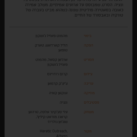
ונציה. הסרט, שמבוסס על ארועים אמיתיים, משלב אמירה
כאובה בסאטירה פוליטית שנונה כשהוא מביט בעברה של
טורקיה ובאבסורד של החיים.
בימוי
מהמוט פאזיל ג'ושקון
הפקה
הליל קארדאש, טארק
טופאן
תסריט
ארג'אן קסאל, מהמוט
פאזיל ג'ושקון
צילום
קרום רודריגס
עריכה
צ'יצ'ק קרמאן
מוזיקה
אוקאן קאיה
פסטיבלים
ונציה
משחק
עלי סצ'קינר אלסה, טרהאן
קראגז, מוראט קיליץ',
שנג'אן גולריוז
מקור
Heretic Outreach,
Athens