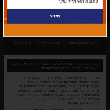
מהמוט פאזיל ג'ושקון
דרמה
קומדיה
תחרות עוגן הזהב - התחרות לקולנוע ים תיכוני 2018
פסטיבל ונציה
ארכיון - פסטיבל 34
בימוי: מהמוט פאזיל ג'ושקון
טורקיה, בולגריה 2018
95 דקות
טורקית
תרגום לעברית, אנגלית
השנה היא 1963 וקבוצה של קציני צבא, שמאסה בסדר החברתי
הקיים, מתכננת להפיל את הממשל באנקרה. בינתיים,
באיסטנבול, השותפים שלהם למזימה אמורים להשתלט על
תחנת הרדיו הלאומית ולהכריז רשמית על ההפיכה. המשימה
כמובן חיונית אבל התכנית, כצפוי, משתבשת. גיבורינו יתמודדו
עם מכשול אחר מכשול כדי לבצע את ההכרזה - בתקווה
שההפיכה אכן התקיימה.
"ההכרזה" מגיע לחיפה הישר מן הבכורה העולמית בפסטיבל