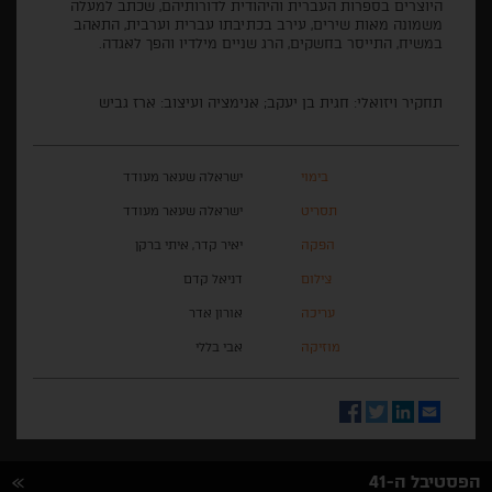
היוצרים בספרות העברית והיהודית לדורותיהם, שכתב למעלה
משמונה מאות שירים, עירב בכתיבתו עברית וערבית, התאהב
במשיח, התייסר בחשקים, הרג שניים מילדיו והפך לאגדה.
תחקיר ויזואלי: חגית בן יעקב; אנימציה ועיצוב: ארז גביש
בימוי
ישראלה שעאר מעודד
תסריט
ישראלה שעאר מעודד
הפקה
יאיר קדר, איתי ברקן
צילום
דניאל קדם
עריכה
אורון אדר
מוזיקה
אבי בללי
Facebook
Twitter
LinkedIn
Email
הפסטיבל ה-41