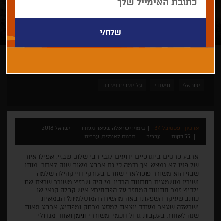
ישראלה שעאר מעודד
הקרנות מיוחדות 2018
העברים
ישראלי
תיעודי
על יוצרים ויצירה
ארכיון - פסטיבל 34
בימוי: ישראלה שעאר מעודד
ישראל 2018
55 דקות
עברית
תרגום לאנגלית, עברית
ארבע פרטים ביוגרפיים ידועים לגבי רבי שלום שבזי. אפילו איור
של פניו לא נמצא. אך נדמה כי גם ארבע מאות שנה לאחר מותו
שבזי הוא משורר פופולארי שזורם בעורקי חיי קהילה שלמה
ושיריו מושמעים בתחנות הרדיו. מי היה שבזי? משורר שרצח את
ילדיו? זמר חתונות המחזר על הפתחים? איש קבלה קנאי או
כותב שעיקר השפעתו באה מהשירה המוסלמית? הבמאית
ישראלה שעאר מעודד יוצאת למסע מרתק ומפתיע, ארבע מאות
שנה לאחור, בעקבות גדול חכמי ומשוררי
תימן
ואחד מגדולי