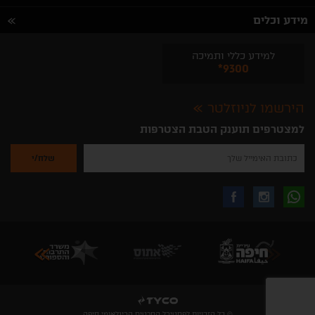
מידע וכלים
למידע כללי ותמיכה
*9300
הירשמו לניוזלטר
למצטרפים תוענק הטבת הצטרפות
נא
להזין
את
כתובת
האימייל
לקבלת
עקבו
עקבו
שלך
להרשמה
לקבלת
עידכונים
אחרינו
אחרינו
ניוזלטרים
מהאתר
בווצאפ
באינסטגרם
בפייסבוק
© כל הזכויות לפסטיבל הסרטים הבינלאומי חיפה