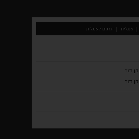
אנגלית
תרגום לאנגלית
קן תור
קן תור