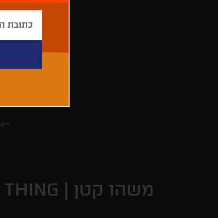
משהו קטן |
E THING