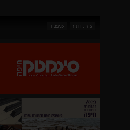
אור קן תור
אנימציה