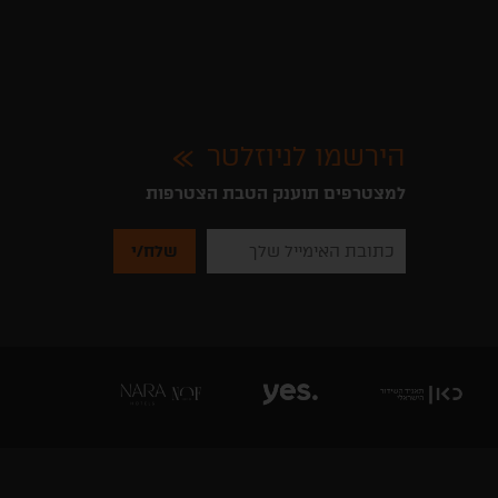
הירשמו לניוזלטר
למצטרפים תוענק הטבת הצטרפות
נא
להזין
את
כתובת
האימייל
שלך
להרשמה
לקבלת
ניוזלטרים
מהאתר