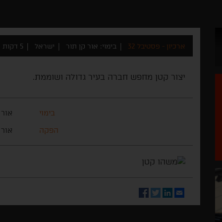
ארכיון - פסטיבל 32
בימוי: אור קן תור
ישראל
5 דקות
יצור קטן מחפש חברה בעיר גדולה ושוממת.
בימוי
אור 
הפקה
אור 
Facebook
Twitter
LinkedIn
Email