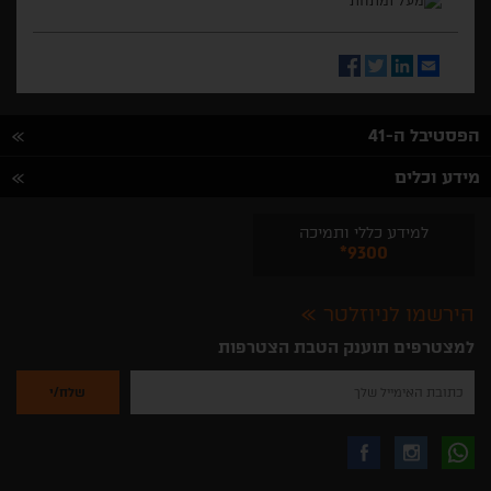
Facebook
Twitter
LinkedIn
Email
הפסטיבל ה-41
מידע וכלים
למידע כללי ותמיכה
*9300
הירשמו לניוזלטר
למצטרפים תוענק הטבת הצטרפות
נא
להזין
את
כתובת
האימייל
לקבלת
עקבו
עקבו
שלך
להרשמה
לקבלת
עידכונים
אחרינו
אחרינו