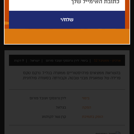
לירן נרונסקי ועובד פורום
אנימציה
ארכיון - פסטיבל 32
בימוי: לירן נרונסקי ועובד פורום
ישראל
9 דקות
בהשראת ממצאים פרהיסטוריים ממערה בגליל. נרקם טקס
פרידה של שמאנית מבני שבטה, וקבורתה בסעודה פולחנית.
בימוי
לירן נרונסקי ועובד פורום
הפקה
בצלאל
הופק בתמיכת
קרן גשר לקולנוע