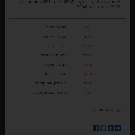
פילמוגרפיה: לג'יין יש אקדח (2016), לוחם (2011), גאווה ותהילה
(2008), נס הנחישות (2004).
בימוי
גאווין אוקונור
הפקה
מארק וויליאמס
תסריט
ביל דובוק
צילום
שיימוס מק'גארווי
עריכה
ריצ'ארד פירסון
מוזיקה
מארק אישהאם
משחק
בן אפלק, אנה קנדריק
מקור
גלובוס מקס, תל אביב
Facebook
Twitter
LinkedIn
Email