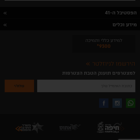
הפסטיבל ה-41
מידע וכלים
למידע כללי ותמיכה
*9300
הירשמו לניוזלטר
למצטרפים תוענק הטבת הצטרפות
נא
להזין
את
כתובת
האימייל
לקבלת
עקבו
עקבו
שלך
להרשמה
לקבלת
עידכונים
אחרינו
אחרינו
ניוזלטרים
מהאתר
בווצאפ
באינסטגרם
בפייסבוק