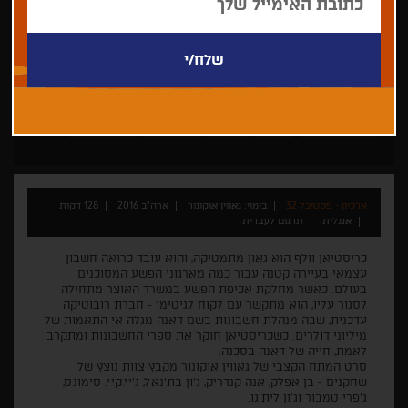
גאווין אוקונור
מתח
דרמה
בן אפלק
אנה קנדריק
ארכיון - פסטיבל 32
בימוי: גאווין אוקונור
ארה"ב 2016
128 דקות
אנגלית
תרגום לעברית
כריסטיאן וולף הוא גאון מתמטיקה, והוא עובד כרואה חשבון
עצמאי בעיירה קטנה עבור כמה מארגוני הפשע המסוכנים
בעולם. כאשר מחלקת אכיפת הפשע במשרד האוצר מתחילה
לסגור עליו, הוא מתקשר עם לקוח לגיטימי - חברת רובוטיקה
עדכנית, שבה מנהלת חשבונות בשם דאנה מגלה אי התאמות של
מיליוני דולרים. כשכריסטיאן חוקר את ספרי החשבונות ומתקרב
לאמת, חייה של דאנה בסכנה.
סרט המתח הקצבי של גאווין אוקונור מקבץ צוות נוצץ של
שחקנים - בן אפלק, אנה קנדריק, ג'ון בת'נאל, ג'יי.קיי. סימונס,
ג'פרי טמבור וג'ון לית'גו.