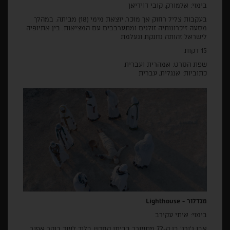
בימוי: אלמורק, קובי דוידיאן
בעקבות צליל רחוק אך מוכר, יוצאת מימי (18) מביתה. במהלך
מסעה זיכרונותיה זולגים ומתערבבים עם המציאות. בין אתיופיה
לישראל זהותה נחנקת ונעלמת
15 דקות
שפת הסרט: אמהרית ועברית
כתוביות: אנגלית, עברית
מגדלור - Lighthouse
בימוי: איתי עקירב
אבו ג'ורג' בן ה-72 מתעורר בביתו החדש בלוד לעוד בוקר אפור,