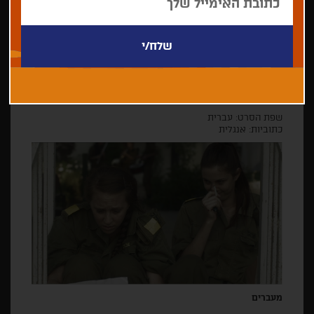
מאמינה בשנת שמיטה
בימוי: גל רוזנבלוט
רותי, החיילת הכי טובה בכיתת הטירונות, מאוהבת במפקד שלה
לירון. במציאות של טירונות הג'ובניקיות שרק מנסות להתחמק
מעבודה, היא נאבקת כדי לזכות בריתוק לסופ"ש, שיאפשר לה
לבלות אתו זמן
12 דקות.
שפת הסרט: עברית
כתוביות: אנגלית
מעברים