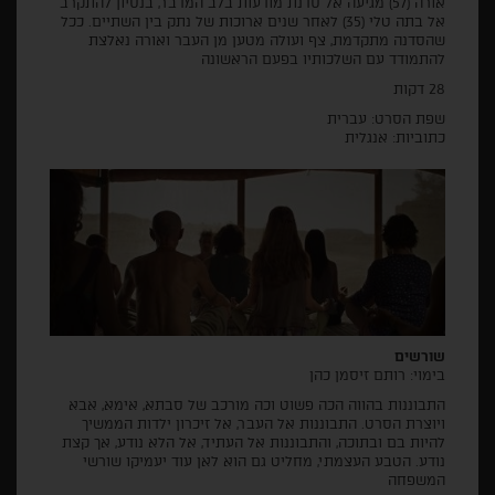
אורה (57) מגיעה אל סדנת מודעות בלב המדבר, בנסיון להתקרב
אל בתה טלי (35) לאחר שנים ארוכות של נתק בין השתיים. ככל
שהסדנה מתקדמת, צף ועולה מטען מן העבר ואורה נאלצת
להתמודד עם השלכותיו בפעם הראשונה
28 דקות
שפת הסרט: עברית
כתוביות: אנגלית
שורשים
בימוי: רותם זיסמן כהן
התבוננות בהווה הכה פשוט וכה מורכב של סבתא, אימא, אבא
ויוצרת הסרט. התבוננות אל העבר, אל זיכרון ילדות הממשיך
להיות בם ובתוכה, והתבוננות אל העתיד, אל הלא נודע, אך קצת
נודע. הטבע העצמתי, מחליט גם הוא לאן עוד יעמיקו שורשי
המשפחה