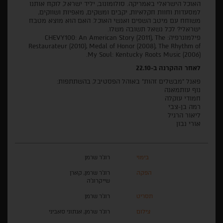
האוכל הישראלי באמריקה. סולומונוב, יליד ישראל, לוקח אותנו
למסעדות וחוות חקלאיות, יקבים ומשקים, מאפיות ושווקים,
משוחח עם מיטב השפים ואנשי האוכל. האם הוא מוצא מטבח
ישראלי? לכל נשאל תשובה משלו.
פילמוגרפיה: CHEVY100: An American Story (2011), The
Restaurateur (2010), Medal of Honor (2008), The Rhythm of
My Soul: Kentucky Roots Music (2006).
לאחר ההקרנה ב-22.10
פאנל "מבשלים זהות" באוהל הפסטיבל, בהשתתפות:
נוף עותמאנה
חמודי עוקלה
רמה בן-צבי
ליאור הרגיל
אורי נבון
בימוי
רוג'ר שרמן
הפקה
רוג'ר שרמן, קארן
שייקרוג'ה
תסריט
רוג'ר שרמן
צילום
רוג'ר שרמן, אנתוני סאביני