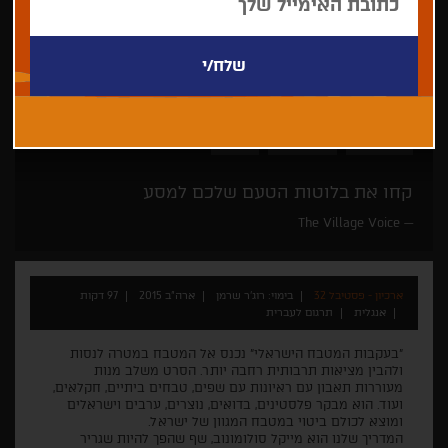
רוג'ר שרמן
דוקולינריה
תיעודי
קחו את בלוטות הטעם שלכם למסע
The Village Voice
ארכיון - פסטיבל 32
בימוי: רוג'ר שרמן
ארה"ב 2015
97 דקות
אנגלית
תרגום לעברית
"בעקבות המטבח הישראלי" נכנס אל המטבח במטרה לנסות
ולהבין מציאות תרבותית רחבה יותר. הסרט משלב מנות
מעוררות תאבון עם ראיונות עם שפים, טבחים ביתיים, חקלאים,
ועוד. הוא מבקר פלסטינים, בדואים, נוצרים, ערבים וישראלים
ומוצא לכולם ביטוי במטבח המגוון של ישראל.
המדריך שלנו הוא מייקל סולומונוב, שף שהפך להיות שגריר