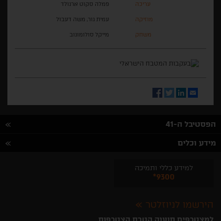
עריכה
פמלה סקוט ארנולד
מוזיקה
עמית גור, משה דעבול
משחק
מייקל סולומונוב
Facebook
Twitter
LinkedIn
Email
הפסטיבל ה-41
מידע וכלים
למידע כללי ותמיכה
*9300
הירשמו לניוזלטר
למצטרפים תוענק הטבת הצטרפות