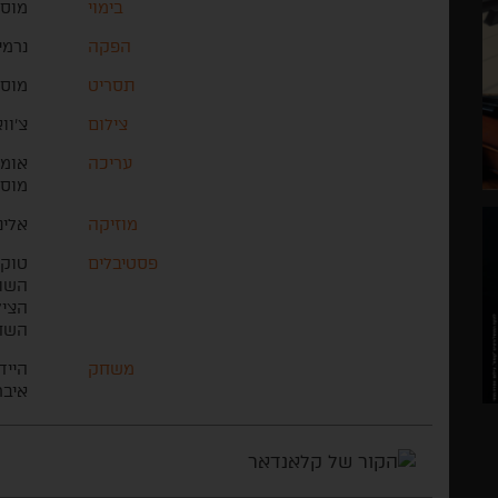
בימוי
מוס
הפקה
נרמי
תסריט
מוסט
צילום
צ'וו
עריכה
אומו
מוס
מוזיקה
אלינ
פסטיבלים
טוקי
השופ
הציל
השחק
משחק
הייד
איבר