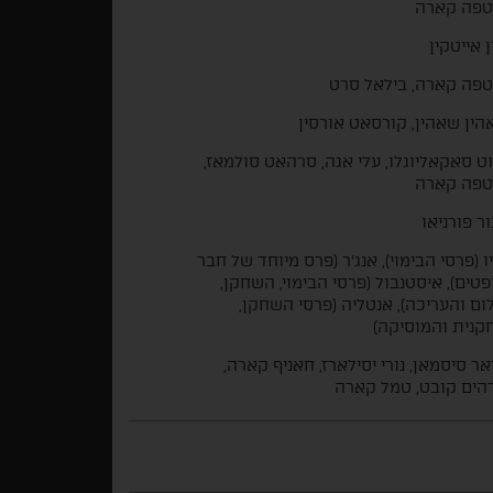
טפה קארה
ן אייטקין
פה קארה, בילאל סרט
אהין שאהין, קורסאט אורסין
ט סאקאליוגלו, עלי אגה, סרהאט סולמאז,
טפה קארה
ור פורניאו
ו (פרסי הבימוי), אנג'ר (פרס מיוחד של חבר
טים), איסטנבול (פרסי הבימוי, השחקן,
ום והעריכה), אנטליה (פרסי השחקן,
נית והמוסיקה)
אר סיסמאן, נורי יסילארז, חאניף קארה,
הים קובט, טמל קארה