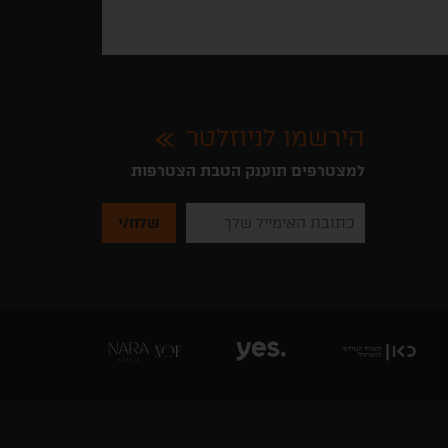
הירשמו לניוזלטר
למצטרפים תוענק הטבת הצטרפות
נא
להזין
את
כתובת
האימייל
שלך
להרשמה
לקבלת
ניוזלטרים
מהאתר