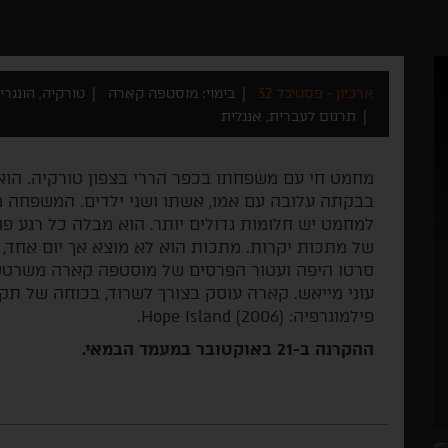
ארכיון - פסטיבל 32
בימוי: מוסטפה קארה
טורקיה, הונגריה 15
תרגום לעברית, אנגלית
מחמט חי עם משפחתו בכפר הררי בצפון טורקיה. הוא 
בבקתה עלובה עם אמו, אשתו ושני ילדים. המשפחה 
למחמט יש חלומות גדולים יותר. הוא מבלה כל רגע פנ
של מתכות יקרות. מתכות הוא לא מוצא אך יום אחד, 
סרטו היפה ועטור הפרסים של מוסטפה קארה משרטט ד
עוני מייאש. קארה עוסק בצורך לשרוד, בכוחה של תקוו
פילמוגרפיה: Hope Island (2006).
ההקרנה ב-21 באוקטובר במעמד הבמאי.