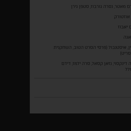
ם מאטר, נסרה גורבוז, סטפן גירן
אוזטורק
 יאבוז
אגה
ן, איסטנבול (פרסי הסרט הטוב, השחקנית
ריט)
 דינקסוי, נזאן קסאל, סרה ילמז, דידם
לל