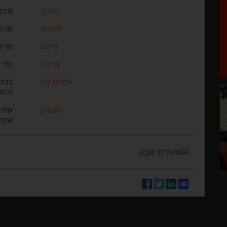
הפקה
סיגד
תסריט
אהו 
צילום
מרים
עריכה
עלי 
פסטיבלים
ברלי
והתס
משחק
אסיה
אינס
Facebook
Twitter
LinkedIn
Email