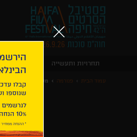
הירשמו
תחרויות ותעשייה
מידע כללי
הבינלא
עמוד הבית
פנורמה
מטלית אבק
קבלו עדכו
שנוספו ועו
לנרשמים 
10% הנחה ברכישת 2 כרטיסים לסרטי הפסטיבל .
* ההנחה ממחיר כ