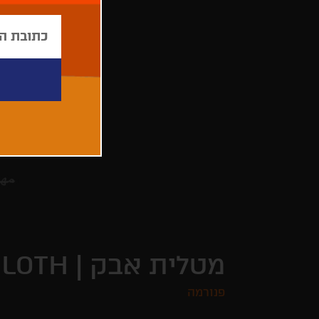
מטלית אבק |
CLOTH
פנורמה