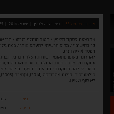
ארכיון - פסטיבל 32
בימוי: לינה צ'פלין
ישראל 2016
55 דקו
מתבצעת עסקת חליפין / הטוב הוחלף בגרוע / הרי אני
כך בחישוביי / מדוע הרשיתי לתעתע אותי / במה גיל
הפסד (יוליה וינר).
לאחרונה באופן פתאומי השורות האלה הכו בי. הבנתי 
עסקת חליפין בה הטוב הוחלף בגרוע. פתאום התעוררת
ובוער לי להכיר מקרוב יותר את התופעה. בני השמונים
לא סוף (1997).
בימוי
לינה
הפקה
דניא