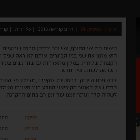
ארכיון - פסטיבל 34
דרום קוריאה 2018
96 דקות
קורי
הימים הם ימי החורף, ומשורר מזדקן מבלה שבועיים במ
הוא מזמן את שני בניו הבוגרים, אותם לא ראה שנים 
הקצוות של חייו. במלון מתארחות גם שתי נשים צעירו
השראה לכתוב שיר חדש.
זוכה פרס השחקן בפסטיבל לוקארנו, "המלון על הנהר"
החדש של האוטר הקוריאני הנודע הונג סאנגסו מצולם ב
לשהיה קלה ונותר עמנו עוד זמן רב בתום ההקרנה.
הפקה
הונג
תסריט
הונג
צילום
קים 