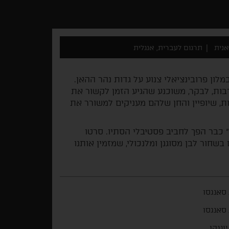
אנית
תרגום לעברית, אנגלית
לון פרובינציאלי צנוע על גדות נהר ההאן.
רבות, לבקר, משוכנע שהגיע הזמן לקשור את
ת, שיופיין והחן שלהם מעניקים למשורר את
 כבר הפך לחביב פסטיבלי הסתיו. סרטו
שחור לבן מסוגנן ומלנכולי, שמזמין אותנו
 סאנגסו
 סאנגסו
יונגקו