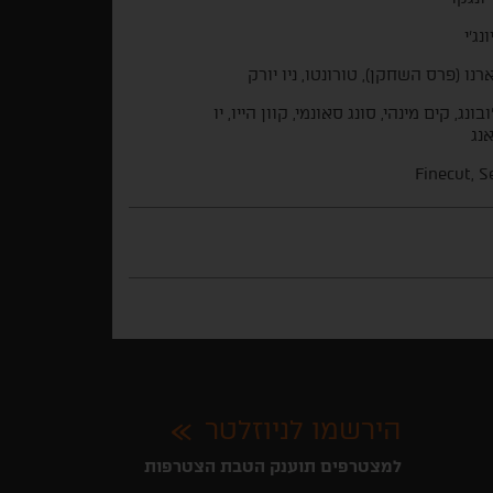
ונג'י
רנו (פרס השחקן), טורונטו, ניו יורק
ובונג, קים מינהי, סונג סאונמי, קוון הייו, יו
אנג
Finecut, S
הירשמו לניוזלטר
למצטרפים תוענק הטבת הצטרפות