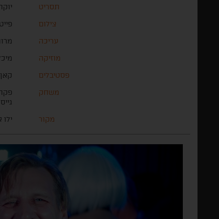
תסריט
יוקה
צילום
פייט
עריכה
מרווי
מוזיקה
מיכל
פסטיבלים
קאן
משחק
פקה 
גייס
מקור
ילו 