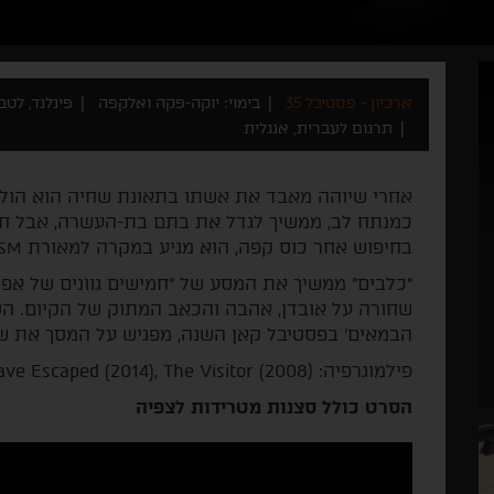
ארכיון - פסטיבל 35
בימוי: יוקה-פקה ואלקפה
פינלנד, לטביה 
תרגום לעברית, אנגלית
אחרי שיוהה מאבד את אשתו בתאונת שחיה הוא הולך 
כמנתח לב, ממשיך לגדל את בתם בת-העשרה, אבל חש 
בחיפוש אחר כוס קפה, הוא מגיע במקרה למאורת
SM
"כלבים" ממשיך את המסע של "חמישים גוונים של אפו
שחורה על אובדן, אהבה והכאב המתוק של הקיום. הס
הבמאים' בפסטיבל קאן השנה, מפגיש על המסך את שני
פילמוגרפיה: (They Have Escaped (2014), The Visitor (2008.
הסרט כולל סצנות מטרידות לצפיה