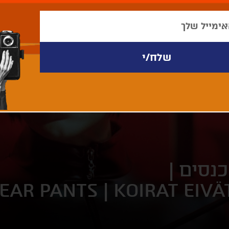
נסים |
EAR PANTS | KOIRAT EIV