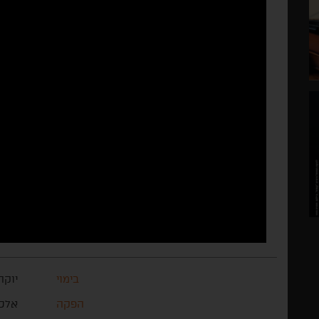
בימוי
יוקה
הפקה
אלכס