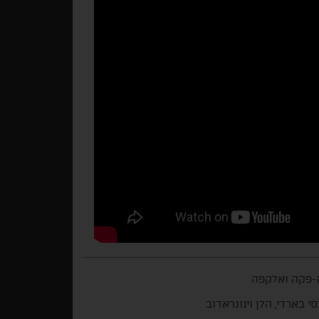
-פקה ואלקפה
י בארדי, הלן וינוגראדוב