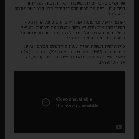
שהתקיים בה בין יצירתו, שעברה תמורות רבות, לפעילותו
הפוליטית - ביים את סרטו התעודי היחיד, סרט קצר בשם "אדמה
ללא לחם".
"אדמה ללא לחם" מתאר את חייהם הקשים של ההוּרְדָנוֹס -
תושבי חבל ארץ נידח, לא רחוק מהגבול עם פורטוגל. בוניואל
משלב בסרט אמירה על הזכות לחלום עם דעות מהפכניות על
נושאים חברתיים והומור ברוטאלי.
פילמוגרפיה: תשוקה אפלה (1977), סוד הקסם הבורגני (1972),
יפיפיית היום (1967), יומנה של חדרנית (1964), וירידיאנה (1961),
נזארין (1959), לוס אולבידאדוס (1950), תור הזהב (1930), כלב
אנדלוסי (1929).