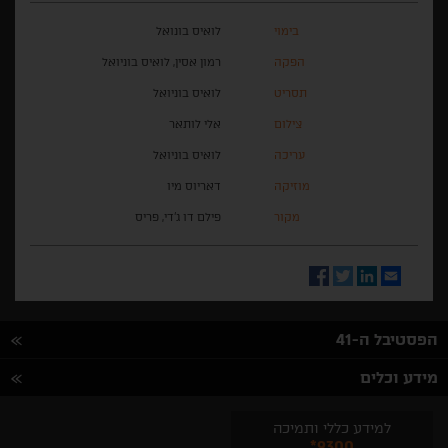
בימוי
לואיס בונואל
הפקה
רמון אסין, לואיס בוניואל
תסריט
לואיס בוניואל
צילום
אלי לותאר
עריכה
לואיס בוניואל
מוזיקה
דאריוס מיו
מקור
פילם דו ג'די, פריס
Facebook
Twitter
LinkedIn
Email
הפסטיבל ה-41
מידע וכלים
למידע כללי ותמיכה
*9300