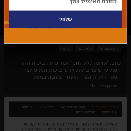
לואיס בונואל
קלאסיקה
תיעודי
כיום, "אדמה ללא לחם" זכור פחות בזכות ההד
הפוליטי שיצר בזמנו, ויותר בזכות המניפולציה
הפארודית לז'אנר התיעודי שעשה בנואל.
Slant Magazine
ארכיון - פסטיבל 35
בימוי: לואיס בונואל
ספרד 1933
30 דקות
צרפתית
תרגום לעברית
לואיס בוניואל היה אחד מגדולי הבמאים בתולדות הקולנוע.
בשנת 1933, אחת התקופות המרתקות בחייו - בזכות השילוב