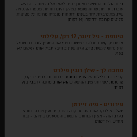
ביום הולדתו התשיעי מצטרף סיני לאמו אל העמותה בה היא
עובדת. עדויות שהוא שומע במהלך היום וחוויות מספר הפנטזיה
שלו, מתערבלות יחד בשנתו ורוקחות פנטזיה פרועה על מציאות
פליטים קרובה ורחוקה. (14 דקות)
טינופת - גיל זינגר, 12 דק', עלילתי
מושבניק קשוח מגלה כי מישהו טינף את המעיין לזכר בנו שנפל.
הוא נחוש לעשות צדק, אלא שנתיב הזבל יוביל אותו למקום לא
צפוי.
מחכה לך - אילן רובין פילדס
קובי רוכב בלילות על אופניו ומפזר ברחובות כרטיסי ביקור,
פרסומת לשירותי מין. האישה שהוא אוהב מחכה לו בבית. (9
דקות)
פירורים - מיה זיידמן
יואל בא לבקר את נועה. זה קרה בעבר, זו מעין שגרה. דווקא
בערב הזה - מאזן הכוחות, הרגשות, והמטענים ביניהם - נבחן
מחדש. (19 דקות)