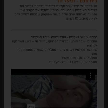
בית חכם - דניאל זוז
משפחתו של חייל צעיר נקלעת לחובות ונדחקת למכור את
עבודות האומנות שברשותה. בניסיון להציל את המצב, אמו
מזמינה לארוחת ערב אלוף משנה מפוקפק שבכוחו לסייע להם
לצאת מהבוץ. (17 דקות)
הפקה: מנשר לאמנות - עודד ידעיה, מנהל המכללה
אוצרים: ענבר חורש- מנהלת הפרויקט, דיויד נוי – ראש המחלקה
לקולנוע
קרן גשר לקולנוע רב-תרבותי - מנכ"לית ומנהלת אמנותית: זיו
נווה
סמנכ"לית תוכן: שרון שמיר
מנהלי הפקה : אורן רייך, יעל יקירביץ