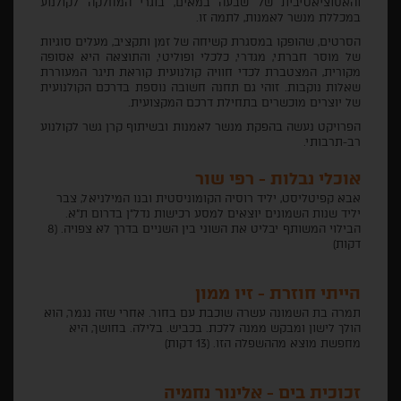
והאסוציאטיבית של שבעה במאים, בוגרי המחלקה לקולנוע
במכללת מנשר לאמנות, לתמה זו.
הסרטים, שהופקו במסגרת קשיחה של זמן ותקציב, מעלים סוגיות
של מוסר חברתי, מגדרי, כלכלי ופוליטי, והתוצאה היא אסופה
מקורית, המצטברת לכדי חוויה קולנועית קוראת תיגר המעוררת
שאלות נוקבות. זוהי גם תחנה חשובה נוספת בדרכם הקולנועית
של יוצרים מוכשרים בתחילת דרכם המקצועית.
הפרויקט נעשה בהפקת מנשר לאמנות ובשיתוף קרן גשר לקולנוע
רב-תרבותי.
אוכלי נבלות - רפי שור
אבא קפיטליסט, יליד רוסיה הקומוניסטית ובנו המילניאל, צבר
יליד שנות השמונים יוצאים למסע רכישות נדל״ן בדרום ת"א.
הבילוי המשותף יבליט את השוני בין השניים בדרך לא צפויה. (8
דקות)
הייתי חוזרת - זיו ממון
תמרה בת השמונה עשרה שוכבת עם בחור. אחרי שזה נגמר, הוא
הולך לישון ומבקש ממנה ללכת. בכביש. בלילה. בחושך, היא
מחפשת מוצא מההשפלה הזו. (13 דקות)
זכוכית בים - אלינור נחמיה