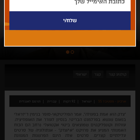
קולנוע קצר
קצר
ישראלי
ארכיון - פסטיבל 35
ישראל
92 דקות
עברית
תרגום לאנגלית
"צדק הוא אמת בפעולה", אמר הפוליטיקאי-סופר בנימין ד'יזראלי
בנאום שנשא בפרלמנט הבריטי, בנסיון לעורר את האופוזיציה.
עוולות וקונפליקטים שמוצאים ביטוי אקטואלי נרחב הם הכוח
האמנותי המניע את פרויקט "אי/צדק" - אנתולוגיה של סרטים
עלילתיים קצרים. סרטים אלה הינם הפרשנות המגוונת